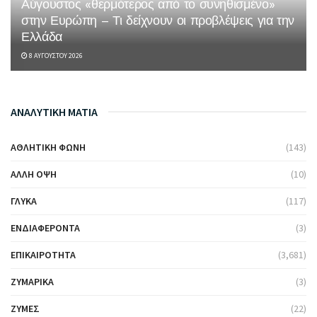
Αύγουστος «θερμότερος από το συνηθισμένο»
στην Ευρώπη – Τι δείχνουν οι προβλέψεις για την
Ελλάδα
8 ΑΥΓΟΎΣΤΟΥ 2026
ΑΝΑΛΥΤΙΚΗ ΜΑΤΙΑ
ΑΘΛΗΤΙΚΉ ΦΩΝΉ
(143)
ΆΛΛΗ ΌΨΗ
(10)
ΓΛΥΚΆ
(117)
ΕΝΔΙΑΦΈΡΟΝΤΑ
(3)
ΕΠΙΚΑΙΡΌΤΗΤΑ
(3,681)
ΖΥΜΑΡΙΚΆ
(3)
ΖΎΜΕΣ
(22)