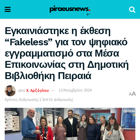
Εγκαινιάστηκε η έκθεση
“Fakeless” για τον ψηφιακό
εγγραμματισμό στα Μέσα
Επικοινωνίας στη Δημοτική
Βιβλιοθήκη Πειραιά
από
Χ. Αρζόγλου
13 Νοεμβρίου 2024
A
A
Χρόνος Ανάγνωσης:1 λεπτό ανάγνωσης