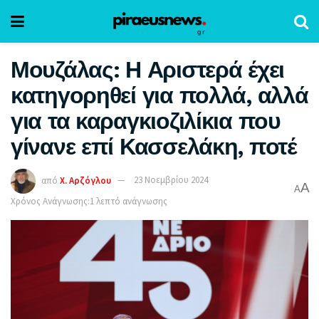
Μουζάλας: Η Αριστερά έχει
κατηγορηθεί για πολλά, αλλά
για τα καραγκιοζιλίκια που
γίνανε επί Κασσελάκη, ποτέ
από
Χ. Αρζόγλου
23 Νοεμβρίου 2024
A
A
Χρόνος Ανάγνωσης:1 λεπτό ανάγνωσης