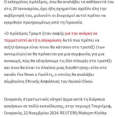
Ο εκλεγμένος πρόεδρος, που θα αναλάβει τα καθήκοντά του
στις 20 Ιανουαρίου, έχει ήδη σχηματίσει σχεδόν όλη την
κυβέρνησή του, μολονότι οι διορισμοί αυτοί πρέπει να
εγκριθούν προηγουμένως από τη Γερουσία.
«Ο πρόεδρος Τραμπ ήταν σαφής
για την ανάγκη να
τερματιστεί αυτή η σύγκρουση.
Αυτό που πρέπει να
συζητήσουμε είναι ποιοι θα κάτσουν στο τραπέζι (των
συνομιλιών) αν θα πρόκειται για μια συμφωνία, για μια
ανακωχή, πώς θα οδηγήσουμε τις δύο πλευρές στο τραπέζι
και ποιο θα είναι το πλαίσιο μιας διευθέτησης» είπε στο
κανάλι Fox News ο Γουόλτς, ο οποίος θα αναλάβει
σύμβουλος Εθνικής Ασφάλειας του Λευκού Οίκου.
Ουκρανός στρατιωτικός οδηγεί άρμα κατά τη διάρκεια
ασκήσεων σε πεδίο εκπαίδευσης, στην περιοχή Τσερνίχοφ,
Ουκρανία, 22 Νοεμβρίου 2024. REUTERS/Maksym Kishka