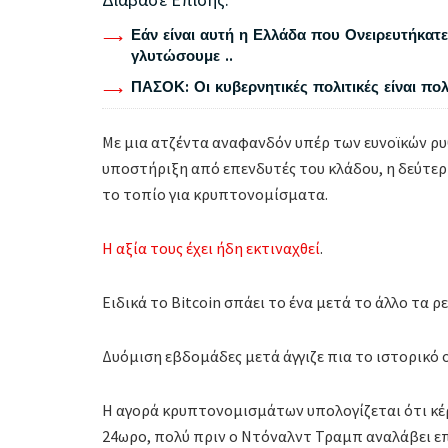
Εάν είναι αυτή η Ελλάδα που Ονειρευτήκατε 
γλυτώσουμε ..
ΠΑΣΟΚ: Οι κυβερνητικές πολιτικές είναι πο
Με μια ατζέντα αναφανδόν υπέρ των ευνοϊκών ρυ
υποστήριξη από επενδυτές του κλάδου, η δεύτε
το τοπίο για κρυπτονομίσματα.
Η αξία τους έχει ήδη εκτιναχθεί
.
Ειδικά το Bitcoin σπάει το ένα μετά το άλλο τα ρ
Δυόμιση εβδομάδες μετά άγγιζε πια το ιστορικό 
Η αγορά κρυπτονομισμάτων υπολογίζεται ότι κέρ
24ωρο, πολύ πριν ο Ντόναλντ Τραμπ αναλάβει επι