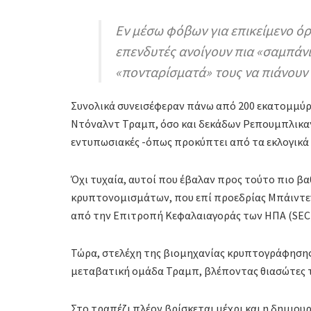
Εν μέσω φόβων για επικείμενο όρ
επενδυτές ανοίγουν πια «σαμπάνι
«πονταρίσματά» τους να πιάνουν
Συνολικά συνεισέφεραν πάνω από 200 εκατομμύρ
Ντόναλντ Τραμπ, όσο και δεκάδων Ρεπουμπλικαν
εντυπωσιακές -όπως προκύπτει από τα εκλογικά
Όχι τυχαία, αυτοί που έβαλαν προς τούτο πιο βα
κρυπτονομισμάτων, που επί προεδρίας Μπάιντε
από την Επιτροπή Κεφαλαιαγοράς των ΗΠΑ (SEC)
Τώρα, στελέχη της βιομηχανίας κρυπτογράφησης 
μεταβατική ομάδα Τραμπ, βλέποντας θιασώτες τ
Στο τραπέζι πλέον βρίσκεται μέχρι και η δημιου