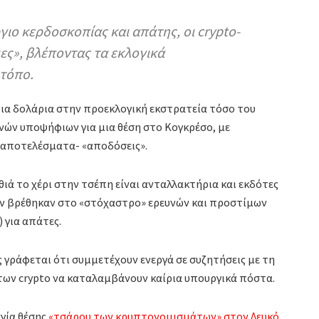
γιο κερδοσκοπίας και απάτης, οι crypto-
ες», βλέποντας τα εκλογικά
 τόπο.
ια δολάρια στην προεκλογική εκστρατεία τόσο του
ών υποψήφιων για μια θέση στο Κογκρέσο, με
 αποτελέσματα- «αποδόσεις».
θιά το χέρι στην τσέπη είναι ανταλλακτήρια και εκδότες
ν βρέθηκαν στο «στόχαστρο» ερευνών και προστίμων
 για απάτες.
γράφεται ότι συμμετέχουν ενεργά σε συζητήσεις με τη
ων crypto να καταλαμβάνουν καίρια υπουργικά πόστα.
ργία θέσης
«τσάρου των κρυπτονομισμάτων» στον Λευκό