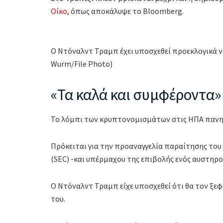
Οίκο
, όπως αποκάλυψε το Bloomberg.
Ο Ντόναλντ Τραμπ έχει υποσχεθεί προεκλογικά ν
Wurm/File Photo)
«Τα καλά και συμφέροντα»
Το λόμπι των κρυπτονομισμάτων στις ΗΠΑ πανηγυ
Πρόκειται για την προαναγγελία παραίτησης το
(SEC) -και υπέρμαχου της επιβολής ενός αυστηρού
Ο Ντόναλντ Τραμπ είχε υποσχεθεί ότι θα τον ξ
του.