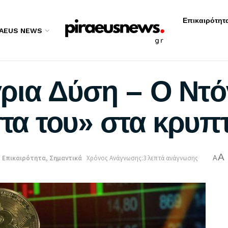
Επικαιρότητ
RAEUS NEWS
ρια Δύση – Ο Ντό
στα του» στα κρυ
A
:
Επικαιρότητα
,
Σημαντικά
Χρόνος Ανάγνωσης:3 λεπτά ανάγνωσης
A