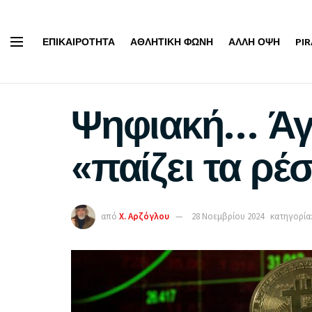
ΕΠΙΚΑΙΡΌΤΗΤΑ
ΑΘΛΗΤΙΚΉ ΦΩΝΉ
ΆΛΛΗ ΌΨΗ
PI
Ψηφιακή… Άγ
«παίζει τα ρέ
από
Χ. Αρζόγλου
28 Νοεμβρίου 2024
κατηγορία