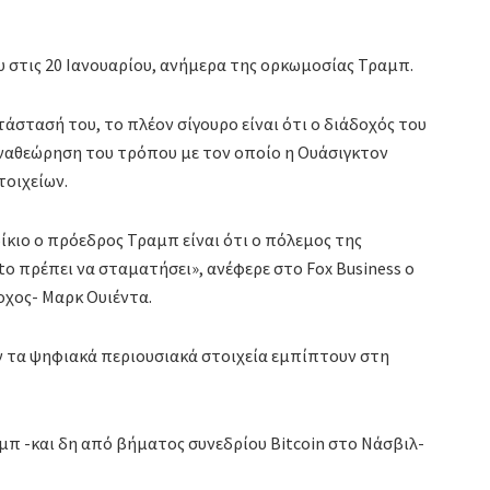
 στις 20 Ιανουαρίου, ανήμερα της ορκωμοσίας Τραμπ.
άστασή του, το πλέον σίγουρο είναι ότι ο διάδοχός του
αναθεώρηση του τρόπου με τον οποίο η Ουάσιγκτον
τοιχείων.
ίκιο ο πρόεδρος Τραμπ είναι ότι ο πόλεμος της
o πρέπει να σταματήσει», ανέφερε στο Fox Business o
οχος- Μαρκ Ουιέντα.
ν τα ψηφιακά περιουσιακά στοιχεία εμπίπτουν στη
αμπ -και δη από βήματος συνεδρίου Bitcoin στο Νάσβιλ-