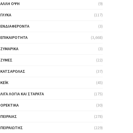
ΆΛΛΗ ΌΨΗ
(9)
ΓΛΥΚΆ
(117)
ΕΝΔΙΑΦΈΡΟΝΤΑ
(3)
ΕΠΙΚΑΙΡΌΤΗΤΑ
(3,668)
ΖΥΜΑΡΙΚΆ
(3)
ΖΎΜΕΣ
(22)
ΚΑΤΣΑΡΌΛΑΣ
(37)
ΚΈΙΚ
(45)
ΛΊΓΑ ΛΌΓΙΑ ΚΑΙ ΣΤΑΡΆΤΑ
(175)
ΟΡΕΚΤΙΚΆ
(30)
ΠΕΙΡΑΙΆΣ
(278)
ΠΕΙΡΑΙΏΤΗΣ
(229)