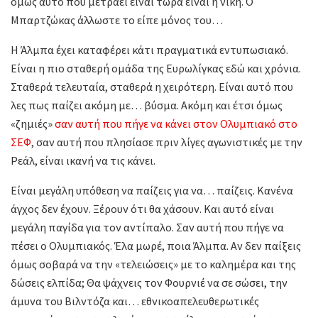
όμως αυτό που μετράει είναι τώρα είναι η νίκη. Ο
Μπαρτζώκας άλλωστε το είπε μόνος του…
Η Άλμπα έχει καταφέρει κάτι πραγματικά εντυπωσιακό.
Είναι η πιο σταθερή ομάδα της Ευρωλίγκας εδώ και χρόνια.
Σταθερά τελευταία, σταθερά η χειρότερη. Είναι αυτό που
λες πως παίζει ακόμη με… βύσμα. Ακόμη και έτσι όμως
«ζημιές»
σαν αυτή που πήγε να κάνει στον Ολυμπιακό στο
ΣΕΦ
, σαν αυτή που πλησίασε πριν λίγες αγωνιστικές με την
Ρεάλ, είναι ικανή να τις κάνει.
Είναι μεγάλη υπόθεση να παίζεις για να… παίζεις. Κανένα
άγχος δεν έχουν. Ξέρουν ότι θα χάσουν. Και αυτό είναι
μεγάλη παγίδα για τον αντίπαλο. Σαν αυτή που πήγε να
πέσει ο Ολυμπιακός. Έλα μωρέ, ποια Άλμπα. Αν δεν παίξεις
όμως σοβαρά να την «τελειώσεις» με το καλημέρα και της
δώσεις ελπίδα; Θα ψάχνεις τον Φουρνιέ να σε σώσει, την
άμυνα του Βιλντόζα και… εθνικοαπελευθερωτικές