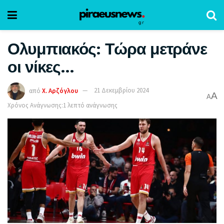
Ολυμπιακός: Τώρα μετράνε
οι νίκες…
από
Χ. Αρζόγλου
21 Δεκεμβρίου 2024
A
A
Χρόνος Ανάγνωσης:1 λεπτό ανάγνωσης