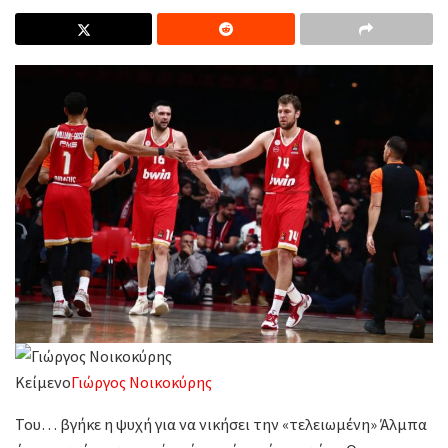
Κείμενο
Γιώργος Νοικοκύρης
Του… βγήκε η ψυχή για να νικήσει την «τελειωμένη» Άλμπα