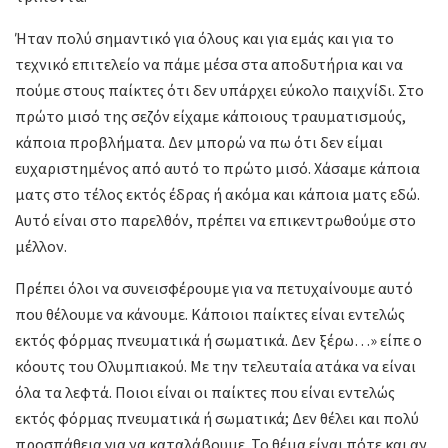
Ήταν πολύ σημαντικό για όλους και για εμάς και για το
τεχνικό επιτελείο να πάμε μέσα στα αποδυτήρια και να
πούμε στους παίκτες ότι δεν υπάρχει εύκολο παιχνίδι. Στο
πρώτο μισό της σεζόν είχαμε κάποιους τραυματισμούς,
κάποια προβλήματα. Δεν μπορώ να πω ότι δεν είμαι
ευχαριστημένος από αυτό το πρώτο μισό. Χάσαμε κάποια
ματς στο τέλος εκτός έδρας ή ακόμα και κάποια ματς εδώ.
Αυτό είναι στο παρελθόν, πρέπει να επικεντρωθούμε στο
μέλλον.
Πρέπει όλοι να συνεισφέρουμε για να πετυχαίνουμε αυτό
που θέλουμε να κάνουμε. Κάποιοι παίκτες είναι εντελώς
εκτός φόρμας πνευματικά ή σωματικά. Δεν ξέρω…» είπε ο
κόουτς του Ολυμπιακού. Με την τελευταία ατάκα να είναι
όλα τα λεφτά. Ποιοι είναι οι παίκτες που είναι εντελώς
εκτός φόρμας πνευματικά ή σωματικά; Δεν θέλει και πολύ
προσπάθεια για να καταλάβουμε. Το θέμα είναι πότε και αν