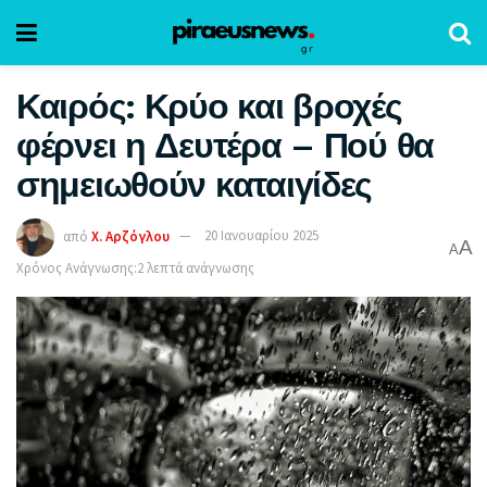
Καιρός: Κρύο και βροχές
φέρνει η Δευτέρα – Πού θα
σημειωθούν καταιγίδες
από
Χ. Αρζόγλου
20 Ιανουαρίου 2025
A
A
Χρόνος Ανάγνωσης:2 λεπτά ανάγνωσης