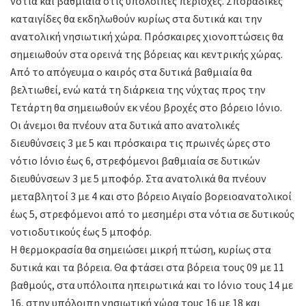
νότια και βαθμιαία στις υπόλοιπες περιοχές. Σποραδικές
καταιγίδες θα εκδηλωθούν κυρίως στα δυτικά και την
ανατολική νησιωτική χώρα. Πρόσκαιρες χιονοπτώσεις θα
σημειωθούν στα ορεινά της βόρειας και κεντρικής χώρας.
Από το απόγευμα ο καιρός στα δυτικά βαθμιαία θα
βελτιωθεί, ενώ κατά τη διάρκεια της νύχτας προς την
Τετάρτη θα σημειωθούν εκ νέου βροχές στο βόρειο Ιόνιο.
Οι άνεμοι θα πνέουν ατα δυτικά απο ανατολικές
διευθύνσεις 3 με 5 και πρόσκαιρα τις πρωινές ώρες στο
νότιο Ιόνιο έως 6, στρεφόμενοι βαθμιαία σε δυτικών
διευθύνσεων 3 με 5 μποφόρ. Στα ανατολικά θα πνέουν
μεταβλητοί 3 με 4 και στο βόρειο Αιγαίο βορειοανατολικοί
έως 5, στρεφόμενοι από το μεσημέρι στα νότια σε δυτικούς
νοτιοδυτικούς έως 5 μποφόρ.
Η θερμοκρασία θα σημειώσει μικρή πτώση, κυρίως στα
δυτικά και τα βόρεια. Θα φτάσει στα βόρεια τους 09 με 11
βαθμούς, στα υπόλοιπα ηπειρωτικά και το Ιόνιο τους 14 με
16, στην υπόλοιπη νησιωτική χώρα τους 16 με 18 και