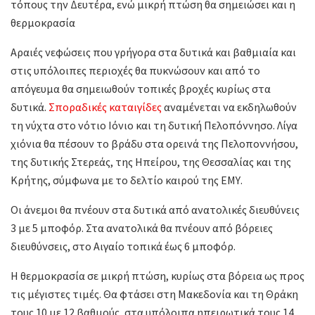
τόπους την Δευτέρα, ενώ μικρή πτώση θα σημειώσει και η
θερμοκρασία
Αραιές νεφώσεις που γρήγορα στα δυτικά και βαθμιαία και
στις υπόλοιπες περιοχές θα πυκνώσουν και από το
απόγευμα θα σημειωθούν τοπικές βροχές κυρίως στα
δυτικά.
Σποραδικές καταιγίδες
αναμένεται να εκδηλωθούν
τη νύχτα στο νότιο Ιόνιο και τη δυτική Πελοπόννησο. Λίγα
χιόνια θα πέσουν το βράδυ στα ορεινά της Πελοποννήσου,
της δυτικής Στερεάς, της Ηπείρου, της Θεσσαλίας και της
Κρήτης, σύμφωνα με το δελτίο καιρού της ΕΜΥ.
Οι άνεμοι θα πνέουν στα δυτικά από ανατολικές διευθύνεις
3 με 5 μποφόρ. Στα ανατολικά θα πνέουν από βόρειες
διευθύνσεις, στο Αιγαίο τοπικά έως 6 μποφόρ.
Η θερμοκρασία σε μικρή πτώση, κυρίως στα βόρεια ως προς
τις μέγιστες τιμές. Θα φτάσει στη Μακεδονία και τη Θράκη
τους 10 με 12 βαθμούς, στα υπόλοιπα ηπειρωτικά τους 14