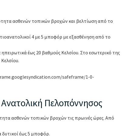
νότητα ασθενών τοπικών βροχών και βελτίωση από το
νοτιοανατολικοί 4 με 5 μποφόρ με εξασθένηση από το
α ηπειρωτικά έως 20 βαθμούς Κελσίου. Στο εσωτερικό της
 Κελσίου.
frame.googlesyndication.com/safeframe/1-0-
, Ανατολική Πελοπόννησος
τητα ασθενών τοπικών βροχών τις πρωινές ώρες. Από
α δυτικοί έως 5 μποφόρ.