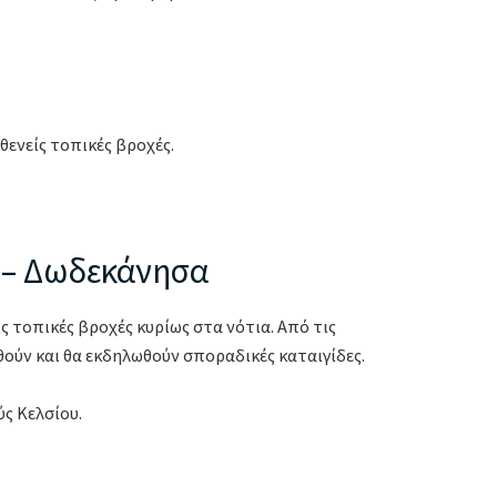
θενείς τοπικές βροχές.
υ – Δωδεκάνησα
ς τοπικές βροχές κυρίως στα νότια. Από τις
θούν και θα εκδηλωθούν σποραδικές καταιγίδες.
ύς Κελσίου.