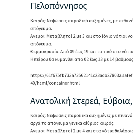
Πελοπόννησος
Καιρός: Νεφώσεις παροδικά αυξημένες, με πιθα
απόγευμα.
Ανεμοι: Μεταβλητοί 2 με 3 και στο Ιόνιο νότιοι 
απόγευμα.
Θερμοκρασία: Από 09 έως 19 και τοπικά στα νότι
Ηπείρου θα κυμανθεί από 02 έως 13 με 14 βαθμούς
https://61f675fb733a73562141c23adb27803a.safe
40/html/container.html
Ανατολική Στερεά, Εύβοια
Καιρός: Νεφώσεις παροδικά αυξημένες με πιθανό
αργά το απόγευμα γενικά αίθριος καιρός.
Ανεμοι: Μεταβλητοί 2 με 4 και στα νότια θαλάσσι