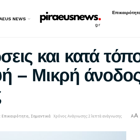
Επικαιρότητ
RAEUS NEWS
σεις και κατά τόπ
ή – Μικρή άνοδος
ς
A
:
Επικαιρότητα
,
Σημαντικά
Χρόνος Ανάγνωσης:2 λεπτά ανάγνωσης
A