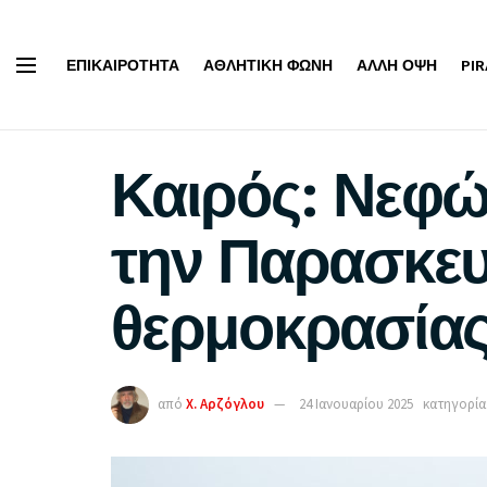
ΕΠΙΚΑΙΡΌΤΗΤΑ
ΑΘΛΗΤΙΚΉ ΦΩΝΉ
ΆΛΛΗ ΌΨΗ
PI
Καιρός: Νεφώ
την Παρασκευ
θερμοκρασία
από
Χ. Αρζόγλου
24 Ιανουαρίου 2025
κατηγορία