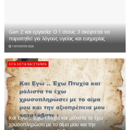
Gen Z και εργασία: Ο 1 στους 3 σκέφτεται να
παραιτηθεί για λόγους υγείας και ευημερίας
7 ΑΥΓΟΎΣΤΟΥ 2026
ΛΊΓΑ ΛΌΓΙΑ ΚΑΙ ΣΤΑΡΆΤΑ
Και Εγώ .. Έχω Πτυχία και μάλιστα τα έχω
χρυσοπληρώσει με το αίμα μου και την