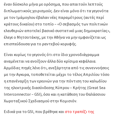
έναν δύσκολο μήνα με ορόσημα, που απαιτούν λεπτούς
διπλωματικούς χειρισμούς. Δεν είναι μόνο ότι τα γεγονότα
με τον Ιμάμογλου έβαλαν νέες παραμέτρους (αυτές περί
κράτους δικαίου) στο τοπίο – «Ο σεβασμός των πολιτικών
ελευθεριών αποτελεί βασικό συστατικό μιας δημοκρατίας»,
έλεγε ο Μητσοτάκης, με την Αθήνα να μην εμφανίζεται ως
επισπεύδουσα για το ραντεβού κορυφής.
Είναι κυρίως το γεγονός ότι στο ίδιο χρονοδιάγραμμα
αναμένεται να ανοίξουν άλλα δύο κρίσιμα κεφάλαια.
Αρμόδιες πηγές λένε ότι, ανεξάρτητα από τις συνεννοήσεις
με την Αγκυρα, τοποθετείται μέχρι το τέλος Απριλίου τόσο
η επανέναρξη των ερευνών για την πόντιση του καλωδίου
της ηλεκτρικής διασύνδεσης Κύπρου – Κρήτης (Great Sea
Interconnector – GSI), όσο και η κατάθεση του Θαλάσσιου
Χωροταξικού Σχεδιασμού στην Κομισιόν.
Ειδικά για το GSI, που βρέθηκε και
στο τραπέζι της