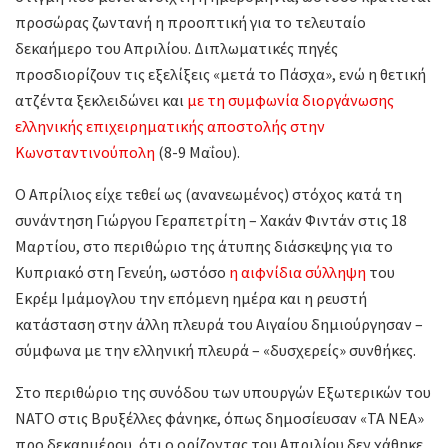
προσώρας ζωντανή η προοπτική για το τελευταίο
δεκαήμερο του Απριλίου. Διπλωματικές πηγές
προσδιορίζουν τις εξελίξεις «μετά το Πάσχα», ενώ η θετική
ατζέντα ξεκλειδώνει και
με τη συμφωνία διοργάνωσης
ελληνικής επιχειρηματικής αποστολής στην
Κωνσταντινούπολη
(8-9 Μαΐου).
Ο Απρίλιος είχε τεθεί ως (ανανεωμένος) στόχος κατά τη
συνάντηση Γιώργου Γεραπετρίτη – Χακάν Φιντάν στις 18
Μαρτίου, στο περιθώριο της άτυπης διάσκεψης για το
Κυπριακό στη Γενεύη, ωστόσο
η αιφνίδια σύλληψη
του
Εκρέμ Ιμάμογλου την επόμενη ημέρα και η ρευστή
κατάσταση στην άλλη πλευρά του Αιγαίου δημιούργησαν –
σύμφωνα με την ελληνική πλευρά – «δυσχερείς» συνθήκες.
Στο περιθώριο της συνόδου των υπουργών Εξωτερικών του
ΝΑΤΟ στις Βρυξέλλες φάνηκε, όπως δημοσίευσαν «ΤΑ ΝΕΑ»
προ δεκαημέρου, ότι ο ορίζοντας του Απριλίου δεν χάθηκε