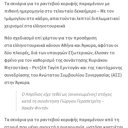
Τα σενάρια για το ραντεβού κορυφής παραμένουν με
πιθανή ημερομηνία στο τελευταίο δεκαήμερο – Με τον
Ιμάμογλου στο κάδρο, απαιτούνται λεπτοί διπλωματικοί
χειρισμοί στα ελληνοτουρκικά
Νέο σχεδιασμό επί χάρτου για την προσέγγιση
στα ελληνοτουρκικά κάνουν Αθήνα και Άγκυρα, αφότου οι
δύο πλευρές, διά των υπουργών Εξωτερικών, έλυσαν το
φρένο για τον καθορισμό της συνάντησης Κυριάκου
Μητσοτάκη – Ρετζέπ Ταγίπ Ερντογάν και της ταυτόχρονης
συνεδρίασης του Ανώτατου Συμβουλίου Συνεργασίας (ΑΣΣ)
στην Άγκυρα.
Ο Απρίλιος είχε τεθεί ως (ανανεωμένος) στόχος
κατά τη συνάντηση Γιώργου Γεραπετρίτη –
Χακάν Φιντάν
Τα σενάρια για το ραντεβού κορυφής παραμένουν από τη
στιγμή που μένει ανοιχτή η ημερομηνία, ωστόσο κρατιέται