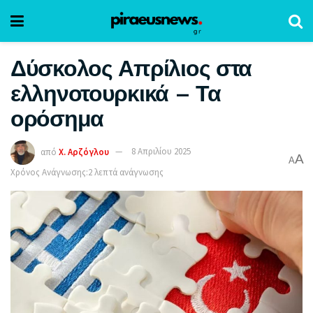
Δύσκολος Απρίλιος στα
ελληνοτουρκικά – Τα
ορόσημα
από
Χ. Αρζόγλου
8 Απριλίου 2025
A
A
Χρόνος Ανάγνωσης:2 λεπτά ανάγνωσης