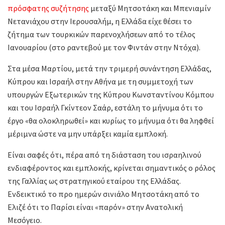
πρόσφατης συζήτησης
μεταξύ Μητσοτάκη και Μπενιαμίν
Νετανιάχου στην Ιερουσαλήμ, η Ελλάδα είχε θέσει το
ζήτημα των τουρκικών παρενοχλήσεων από το τέλος
Ιανουαρίου (στο ραντεβού με τον Φιντάν στην Ντόχα).
Στα μέσα Μαρτίου, μετά την τριμερή συνάντηση Ελλάδας,
Κύπρου και Ισραήλ στην Αθήνα με τη συμμετοχή των
υπουργών Εξωτερικών της Κύπρου Κωνσταντίνου Κόμπου
και του Ισραήλ Γκίντεον Σαάρ, εστάλη το μήνυμα ότι το
έργο «θα ολοκληρωθεί» και κυρίως το μήνυμα ότι θα ληφθεί
μέριμνα ώστε να μην υπάρξει καμία εμπλοκή.
Είναι σαφές ότι, πέρα από τη διάσταση του ισραηλινού
ενδιαφέροντος και εμπλοκής, κρίνεται σημαντικός ο ρόλος
της Γαλλίας ως στρατηγικού εταίρου της Ελλάδας.
Ενδεικτικό το προ ημερών σινιάλο Μητσοτάκη από το
Ελιζέ ότι το Παρίσι είναι «παρόν» στην Ανατολική
Μεσόγειο.