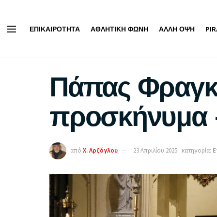
ΕΠΙΚΑΙΡΌΤΗΤΑ
ΑΘΛΗΤΙΚΉ ΦΩΝΉ
ΆΛΛΗ ΌΨΗ
PI
Πάπας Φραγκί
προσκήνυμα –
από
Χ. Αρζόγλου
23 Απριλίου 2025
κατηγορία:
Ε