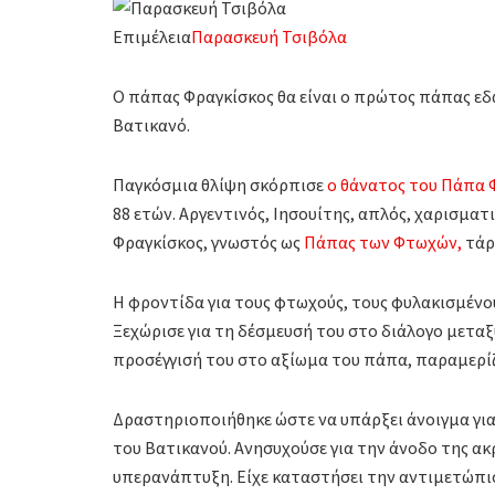
Επιμέλεια
Παρασκευή Τσιβόλα
Ο πάπας Φραγκίσκος θα είναι ο πρώτος πάπας εδ
Βατικανό.
Παγκόσμια θλίψη σκόρπισε
ο θάνατος του Πάπα 
88 ετών. Αργεντινός, Ιησουίτης, απλός, χαρισματ
Φραγκίσκος, γνωστός ως
Πάπας των Φτωχών,
τάρ
Η φροντίδα για τους φτωχούς, τους φυλακισμένου
Ξεχώρισε για τη δέσμευσή του στο διάλογο μεταξ
προσέγγισή του στο αξίωμα του πάπα, παραμερίζ
Δραστηριοποιήθηκε ώστε να υπάρξει άνοιγμα για 
του Βατικανού. Ανησυχούσε για την άνοδο της ακ
υπερανάπτυξη. Είχε καταστήσει την αντιμετώπισ