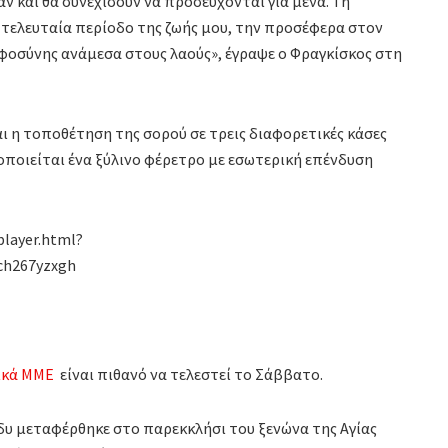
ν και θα συνεχίσουν να προσεύχονται για μένα. Τη
 τελευταία περίοδο της ζωής μου, την προσέφερα στον
λφοσύνης ανάμεσα στους λαούς», έγραψε ο Φραγκίσκος στη
αι η τοποθέτηση της σορού σε τρεις διαφορετικές κάσες
μοποιείται ένα ξύλινο φέρετρο με εσωτερική επένδυση
player.html?
9ch267yzxgh
ικά ΜΜΕ
είναι πιθανό να τελεστεί το Σάββατο.
δυ μεταφέρθηκε στο παρεκκλήσι του ξενώνα της Αγίας