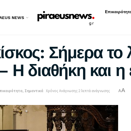
Επικαιρότητ
RAEUS NEWS
σκος: Σήμερα το 
 Η διαθήκη και η
A
πικαιρότητα
,
Σημαντικά
Χρόνος Ανάγνωσης:2 λεπτά ανάγνωσης
A