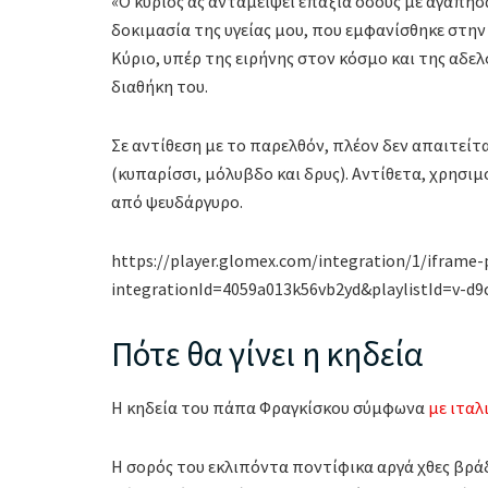
«Ο κύριος ας ανταμείψει επάξια όσους με αγάπησα
δοκιμασία της υγείας μου, που εμφανίσθηκε στην
Κύριο, υπέρ της ειρήνης στον κόσμο και της αδε
διαθήκη του.
Σε αντίθεση με το παρελθόν, πλέον δεν απαιτείτ
(κυπαρίσσι, μόλυβδο και δρυς). Αντίθετα, χρησι
από ψευδάργυρο.
https://player.glomex.com/integration/1/iframe-
integrationId=4059a013k56vb2yd&playlistId=v-d
Πότε θα γίνει η κηδεία
Η κηδεία του πάπα Φραγκίσκου σύμφωνα
με ιταλ
Η σορός του εκλιπόντα ποντίφικα αργά χθες βρά