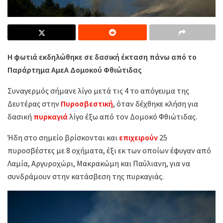
Η φωτιά εκδηλώθηκε σε δασική έκταση πάνω από το
Παράρτημα ΑμεΑ Δομοκού Φθιώτιδας
Συναγερμός σήμανε λίγο μετά τις 4 το απόγευμα της
Δευτέρας στην
Πυροσβεστική
, όταν δέχθηκε κλήση για
δασική
πυρκαγιά
λίγο έξω από τον Δομοκό Φθιώτιδας.
Ήδη στο σημείο βρίσκονται και
επιχειρούν
25
πυροσβέστες με 8 οχήματα, έξι εκ των οποίων έφυγαν από
Λαμία, Αργυροχώρι, Μακρακώμη και Παύλιανη, για να
συνδράμουν στην κατάσβεση της πυρκαγιάς.