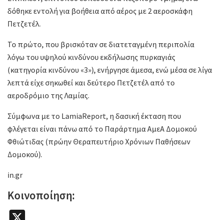
δόθηκε εντολή για βοήθεια από αέρος με 2 αεροσκάφη
Πετζετέλ.
Το πρώτο, που βρισκόταν σε διατεταγμένη περιπολία
λόγω του υψηλού κινδύνου εκδήλωσης πυρκαγιάς
(κατηγορία κινδύνου «3»), ενήργησε άμεσα, ενώ μέσα σε λίγα
λεπτά είχε σηκωθεί και δεύτερο Πετζετέλ από το
αεροδρόμιο της Λαμίας.
Σύμφωνα με το LamiaReport, η δασική έκταση που
φλέγεται είναι πάνω από το Παράρτημα ΑμεΑ Δομοκού
Φθιώτιδας (πρώην Θεραπευτήριο Χρόνιων Παθήσεων
Δομοκού).
in.gr
Κοινοποίηση:
X