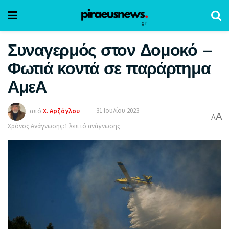
Συναγερμός στον Δομοκό –
Φωτιά κοντά σε παράρτημα
ΑμεΑ
από
Χ. Αρζόγλου
31 Ιουλίου 2023
A
A
Χρόνος Ανάγνωσης:1 λεπτό ανάγνωσης