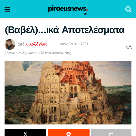
(Βαβέλ)…ικά Αποτελέσματα
από
Χ. Αρζόγλου
1 Αυγούστου 2023
A
A
Χρόνος Ανάγνωσης:2 λεπτά ανάγνωσης