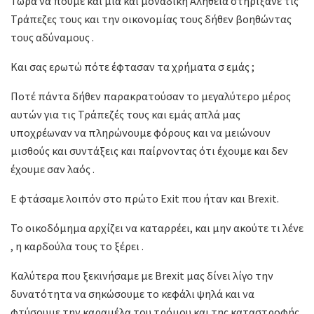
Τώρα να πούμε και μία και μοναδική Αλήθεια στηρίξανε τις
Τράπεζες τους και την οικονομίας τους δήθεν βοηθώντας
τους αδύναμους .
Και σας ερωτώ πότε έφτασαν τα χρήματα σ εμάς ;
Ποτέ πάντα δήθεν παρακρατούσαν το μεγαλύτερο μέρος
αυτών για τις Τράπεζές τους και εμάς απλά μας
υποχρέωναν να πληρώνουμε φόρους και να μειώνουν
μισθούς και συντάξεις και παίρνοντας ότι έχουμε και δεν
έχουμε σαν λαός .
Ε φτάσαμε λοιπόν στο πρώτο Exit που ήταν και Brexit.
Το οικοδόμημα αρχίζει να καταρρέει, και μην ακούτε τι λένε
, η καρδούλα τους το ξέρει .
Καλύτερα που ξεκινήσαμε με Brexit μας δίνει λίγο την
δυνατότητα να σηκώσουμε το κεφάλι ψηλά και να
φτύσουμε την καραμέλα του τρόμου και της καταστροφής .