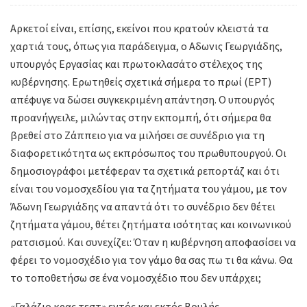
Αρκετοί είναι, επίσης, εκείνοι που κρατούν κλειστά τα
χαρτιά τους, όπως για παράδειγμα, ο Αδωνις Γεωργιάδης,
υπουργός Εργασίας και πρωτοκλασάτο στέλεχος της
κυβέρνησης. Ερωτηθείς σχετικά σήμερα το πρωί (ΕΡΤ)
απέφυγε να δώσει συγκεκριμένη απάντηση. Ο υπουργός
προανήγγειλε, μιλώντας στην εκπομπή, ότι σήμερα θα
βρεθεί στο Ζάππειο για να μιλήσει σε συνέδριο για τη
διαφορετικότητα ως εκπρόσωπος του πρωθυπουργού. Οι
δημοσιογράφοι μετέφεραν τα σχετικά ρεπορτάζ και ότι
είναι του νομοσχεδίου για τα ζητήματα του γάμου, με τον
Άδωνη Γεωργιάδης να απαντά ότι το συνέδριο δεν θέτει
ζητήματα γάμου, θέτει ζητήματα ισότητας και κοινωνικού
ρατσισμού. Και συνεχίζει: Όταν η κυβέρνηση αποφασίσει να
φέρει το νομοσχέδιο για τον γάμο θα σας πω τι θα κάνω. Θα
το τοποθετήσω σε ένα νομοσχέδιο που δεν υπάρχει;
«Γαλάζιο κρας τεστ» εντός και εκτός Βουλής