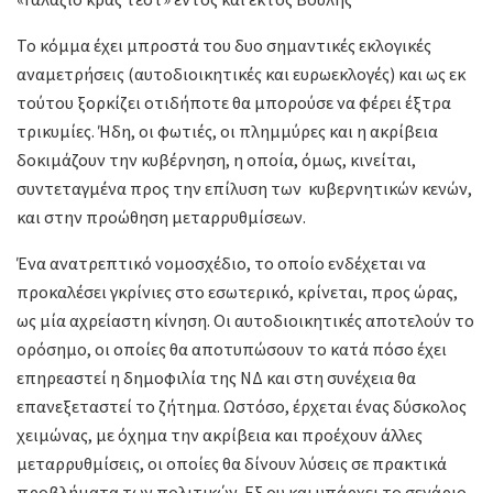
Το κόμμα έχει μπροστά του δυο σημαντικές εκλογικές
αναμετρήσεις (αυτοδιοικητικές και ευρωεκλογές) και ως εκ
τούτου ξορκίζει οτιδήποτε θα μπορούσε να φέρει έξτρα
τρικυμίες. Ήδη, οι φωτιές, οι πλημμύρες και η ακρίβεια
δοκιμάζουν την κυβέρνηση, η οποία, όμως, κινείται,
συντεταγμένα προς την επίλυση των κυβερνητικών κενών,
και στην προώθηση μεταρρυθμίσεων.
Ένα ανατρεπτικό νομοσχέδιο, το οποίο ενδέχεται να
προκαλέσει γκρίνιες στο εσωτερικό, κρίνεται, προς ώρας,
ως μία αχρείαστη κίνηση. Οι αυτοδιοικητικές αποτελούν το
ορόσημο, οι οποίες θα αποτυπώσουν το κατά πόσο έχει
επηρεαστεί η δημοφιλία της ΝΔ και στη συνέχεια θα
επανεξεταστεί το ζήτημα. Ωστόσο, έρχεται ένας δύσκολος
χειμώνας, με όχημα την ακρίβεια και προέχουν άλλες
μεταρρυθμίσεις, οι οποίες θα δίνουν λύσεις σε πρακτικά
προβλήματα των πολιτικών. Εξ ου και υπάρχει το σενάριο,