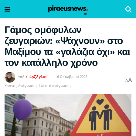
Γάμος ομόφυλων
ζευγαριών: «Ψάχνουν» στο
Μαξίμου τα «γαλάζια όχι» και
τον κατάλληλο χρόνο
από
Χ. Αρζόγλου
6 Οκτωβρίου 2023
A
A
Χρόνος Ανάγνωσης:1 λεπτό ανάγνωσης