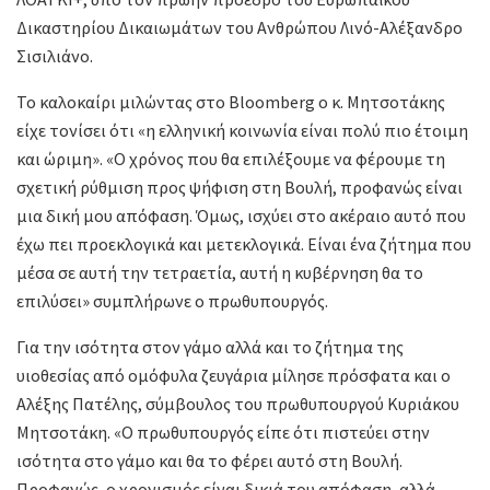
Δικαστηρίου Δικαιωμάτων του Ανθρώπου Λινό-Αλέξανδρο
Σισιλιάνο.
Το καλοκαίρι μιλώντας στο Bloomberg ο κ. Μητσοτάκης
είχε τονίσει ότι «η ελληνική κοινωνία είναι πολύ πιο έτοιμη
και ώριμη». «Ο χρόνος που θα επιλέξουμε να φέρουμε τη
σχετική ρύθμιση προς ψήφιση στη Βουλή, προφανώς είναι
μια δική μου απόφαση. Όμως, ισχύει στο ακέραιο αυτό που
έχω πει προεκλογικά και μετεκλογικά. Είναι ένα ζήτημα που
μέσα σε αυτή την τετραετία, αυτή η κυβέρνηση θα το
επιλύσει» συμπλήρωνε ο πρωθυπουργός.
Για την ισότητα στον γάμο αλλά και το ζήτημα της
υιοθεσίας από ομόφυλα ζευγάρια μίλησε πρόσφατα και ο
Αλέξης Πατέλης, σύμβουλος του πρωθυπουργού Κυριάκου
Μητσοτάκη. «Ο πρωθυπουργός είπε ότι πιστεύει στην
ισότητα στο γάμο και θα το φέρει αυτό στη Βουλή.
Προφανώς, ο χρονισμός είναι δικιά του απόφαση, αλλά