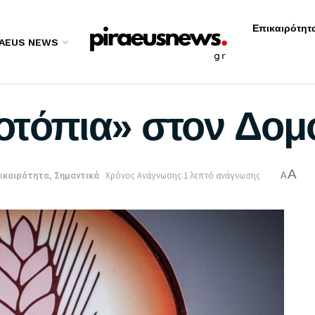
Επικαιρότητ
RAEUS NEWS
οτόπια» στον Δομ
A
ικαιρότητα
,
Σημαντικά
Χρόνος Ανάγνωσης:1 λεπτό ανάγνωσης
A