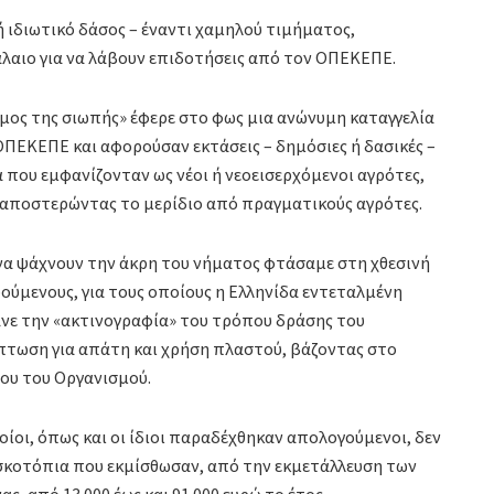
ή ιδιωτικό δάσος – έναντι χαμηλού τιμήματος,
λαιο για να λάβουν επιδοτήσεις από τον ΟΠΕΚΕΠΕ.
μος της σιωπής» έφερε στο φως μια ανώνυμη καταγγελία
ΟΠΕΚΕΠΕ και αφορούσαν εκτάσεις – δημόσιες ή δασικές –
ου εμφανίζονταν ως νέοι ή νεοεισερχόμενοι αγρότες,
 αποστερώντας το μερίδιο από πραγματικούς αγρότες.
ν να ψάχνουν την άκρη του νήματος φτάσαμε στη χθεσινή
ούμενους, για τους οποίους η Ελληνίδα εντεταλμένη
ανε την «ακτινογραφία» του τρόπου δράσης του
πτωση για απάτη και χρήση πλαστού, βάζοντας στο
διου του Οργανισμού.
οίοι, όπως και οι ίδιοι παραδέχθηκαν απολογούμενοι, δεν
κοτόπια που εκμίσθωσαν, από την εκμετάλλευση των
ς, από 13.000 έως και 91.000 ευρώ το έτος.