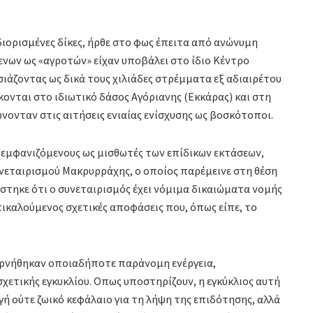
διορισμένες δίκες, ήρθε στο φως έπειτα από ανώνυμη
νων ως «αγροτών» είχαν υποβάλει στο ίδιο Κέντρο
άζοντας ως δικά τους χιλιάδες στρέμματα εξ αδιαιρέτου
κονται στο ιδιωτικό δάσος Αγόριανης (Εκκάρας) και στη
ονταν στις αιτήσεις ενιαίας ενίσχυσης ως βοσκότοποι.
 εμφανιζόμενους ως μισθωτές των επίδικων εκτάσεων,
υνεταιρισμού Μακρυρράχης, ο οποίος παρέμεινε στη θέση
ίστηκε ότι ο συνεταιρισμός έχει νόμιμα δικαιώματα νομής
πικαλούμενος σχετικές αποφάσεις που, όπως είπε, το
 αρνήθηκαν οποιαδήποτε παράνομη ενέργεια,
χετικής εγκυκλίου. Οπως υποστηρίζουν, η εγκύκλιος αυτή
ή ούτε ζωικό κεφάλαιο για τη λήψη της επιδότησης, αλλά