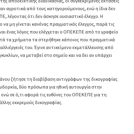
της αποδεικτικής διαδικασίας, οι συγκεκριμένες εκτάσεις
ν αγροτικά από τους κατηγορούμενους, ενώ η ίδια δεν
Ε, λέγοντας ότι δεν άσκησε ουσιαστικό έλεγχο. Η
να μη γίνεται κανένας πραγματικός έλεγχος, παρά τις
ίναι ένας λόγος που ελέγχεται ο ΟΠΕΚΕΠΕ από το γραφείο
αυτά τα χρήματα τα στερήθηκε κάποιος που πραγματικά
καλλιέργειές του. Έγινε αντικείμενο εκμετάλλευσης από
υκλίων, να μεταβεί στο σημείο και να δει αν υπάρχει
α Θάνου ζήτησε τη διαβίβαση αντιγράφων της δικογραφίας
ευδορκία, δύο πρόσωπα για ηθική αυτουργία στην
ενώ σε ό,τι αφορά τις ευθύνες του ΟΠΕΚΕΠΕ για τη
άλλης εκκρεμούς δικογραφίας.