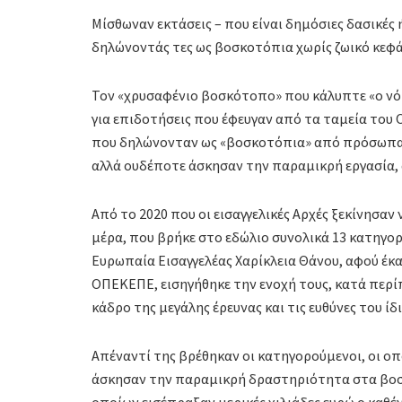
Μίσθωναν εκτάσεις – που είναι δημόσιες δασικές 
δηλώνοντάς τες ως βοσκοτόπια χωρίς ζωικό κεφά
Τον «χρυσαφένιο βοσκότοπο» που κάλυπτε «ο νό
για επιδοτήσεις που έφευγαν από τα ταμεία του 
που δηλώνονταν ως «βοσκοτόπια» από πρόσωπα π
αλλά ουδέποτε άσκησαν την παραμικρή εργασία,
Από το 2020 που οι εισαγγελικές Αρχές ξεκίνησα
μέρα, που βρήκε στο εδώλιο συνολικά 13 κατηγορ
Ευρωπαία Εισαγγελέας Χαρίκλεια Θάνου, αφού έκ
ΟΠΕΚΕΠΕ, εισηγήθηκε την ενοχή τους, κατά περί
κάδρο της μεγάλης έρευνας και τις ευθύνες του ί
Απέναντί της βρέθηκαν οι κατηγορούμενοι, οι οπ
άσκησαν την παραμικρή δραστηριότητα στα βοσ
οποίων εισέπραξαν μερικές χιλιάδες ευρώ ο καθένα