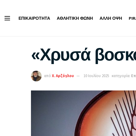
ΕΠΙΚΑΙΡΌΤΗΤΑ
ΑΘΛΗΤΙΚΉ ΦΩΝΉ
ΆΛΛΗ ΌΨΗ
PI
«Χρυσά βοσκ
από
Χ. Αρζόγλου
10 Ιουλίου 2025
κατηγορία:
Επ