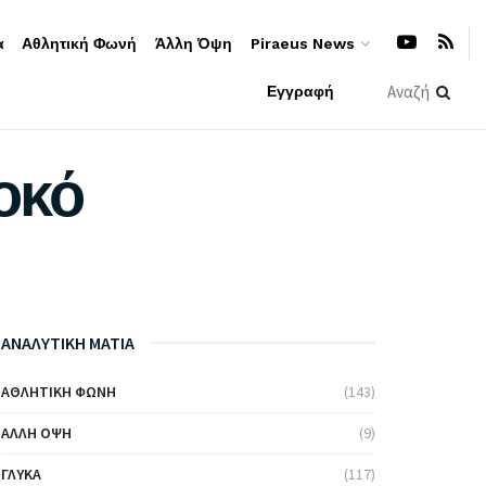
α
Αθλητική Φωνή
Άλλη Όψη
Piraeus News
Εγγραφή
οκό
ΑΝΑΛΥΤΙΚΗ ΜΑΤΙΑ
ΑΘΛΗΤΙΚΉ ΦΩΝΉ
(143)
ΆΛΛΗ ΌΨΗ
(9)
ΓΛΥΚΆ
(117)