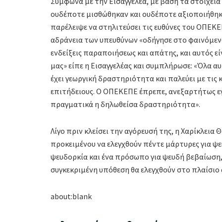
Σύμφωνα με την Εισαγγελέα, με βάση τα στοιχεία 
ουδέποτε μισθώθηκαν και ουδέποτε αξιοποιήθηκα
παρέλειψε να στηλιτεύσει τις ευθύνες του ΟΠΕΚΕΠ
αδράνεια των υπευθύνων «οδήγησε στο φαινόμενο 
ενδείξεις παραποιήσεως και απάτης, και αυτός ε
μας» είπε η Εισαγγελέας και συμπλήρωσε: «Όλα 
έχει γεωργική δραστηριότητα και παλεύει με τις 
επιτήδειους. Ο ΟΠΕΚΕΠΕ έπρεπε, ανεξαρτήτως εγκ
πραγματικά η δηλωθείσα δραστηριότητα».
Λίγο πριν κλείσει την αγόρευσή της, η Χαρίκλει
προκειμένου να ελεγχθούν πέντε μάρτυρες για ψ
ψευδορκία και ένα πρόσωπο για ψευδή βεβαίωση, 
συγκεκριμένη υπόθεση θα ελεγχθούν στο πλαίσιο 
about:blank