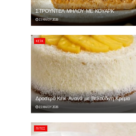
ΣΤΡΟΥΝΤΕΛ ΜΗΛΟΥ ΜΕ ΚΟΥΑΡΚ
15 ΜΑΪ́ΟΥ 2026
ΚΈΙΚ
Δροσερό Κέικ Ανανά με Βελούδινη Κρέμα
15 ΜΑΪ́ΟΥ 2026
ΠΊΤΕΣ