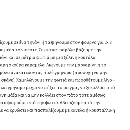
ζουμε σε ένα τηγάνι ή τα ψήνουμε στον φούρνο για 2- 3
με μέσα το νισεστέ. Σε μια κατσαρόλα βάζουμε την
μόνι και σε μέτρια φωτιά με μια ξύλινη κουτάλα
άχαρη σκούρα καραμέλα. Λιώνουμε την μαργαρίνη ή το
αρόλα ανακατεύοντας πολύ γρήγορα (προσοχή να μην
 σκάνε). Χαμηλώνουμε την φωτιά και προσθέτουμε λίγο –
και γρήγορα μέχρι να πήξει το μείγμα , να ξεκολλάει από
ανη μάζα και να μην κολλάει στον πάτο τότε αμέσως
αι αφαιρούμε από την φωτιά. Αδειάζουμε από την
με να κρυώσει και πασπαλίζουμε με κανέλα ή κρυσταλλική