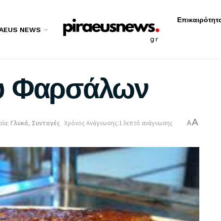
Επικαιρότητ
RAEUS NEWS
υ Φαρσάλων
A
ία:
Γλυκά
,
Συνταγές
Χρόνος Ανάγνωσης:1 λεπτό ανάγνωσης
A