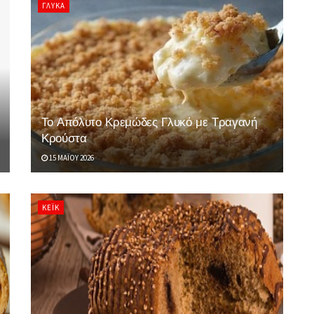
ΓΛΥΚΆ
Το Απόλυτο Κρεμώδες Γλυκό με Τραγανή
Κρούστα
15 ΜΑΪ́ΟΥ 2026
ΚΈΙΚ