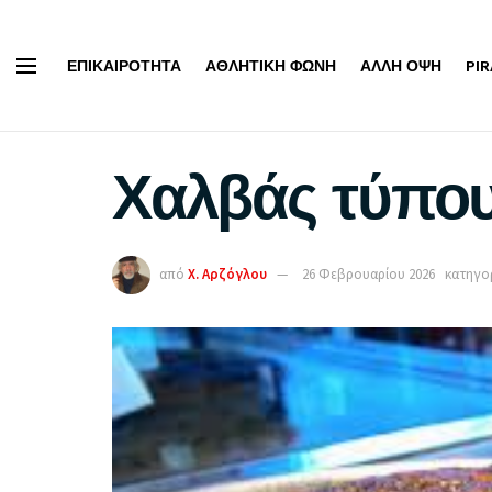
ΕΠΙΚΑΙΡΌΤΗΤΑ
ΑΘΛΗΤΙΚΉ ΦΩΝΉ
ΆΛΛΗ ΌΨΗ
PI
Χαλβάς τύπο
από
Χ. Αρζόγλου
26 Φεβρουαρίου 2026
κατηγορ