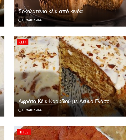
Σοκολατένιο κέικ από κινόα
15 ΜΑΪ́ΟΥ 2026
ΚΈΙΚ
Αφράτο Κέικ Καρυδιού με Λευκό Γλάσο:
15 ΜΑΪ́ΟΥ 2026
ΠΊΤΕΣ