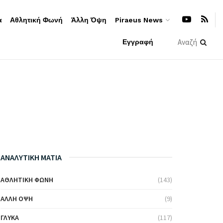
α
Αθλητική Φωνή
Άλλη Όψη
Piraeus News
Εγγραφή
ΑΝΑΛΥΤΙΚΗ ΜΑΤΙΑ
ΑΘΛΗΤΙΚΉ ΦΩΝΉ
(143)
ΆΛΛΗ ΌΨΗ
(9)
ΓΛΥΚΆ
(117)