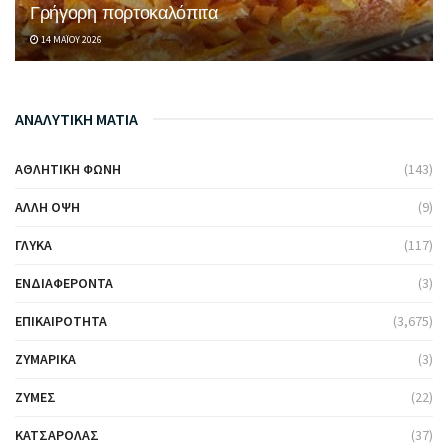
Γρήγορη πορτοκαλόπιτα
14 ΜΑΪ́ΟΥ 2026
ΑΝΑΛΥΤΙΚΗ ΜΑΤΙΑ
ΑΘΛΗΤΙΚΉ ΦΩΝΉ
(143)
ΆΛΛΗ ΌΨΗ
(9)
ΓΛΥΚΆ
(117)
ΕΝΔΙΑΦΈΡΟΝΤΑ
(3)
ΕΠΙΚΑΙΡΌΤΗΤΑ
(3,675)
ΖΥΜΑΡΙΚΆ
(3)
ΖΎΜΕΣ
(22)
ΚΑΤΣΑΡΌΛΑΣ
(37)