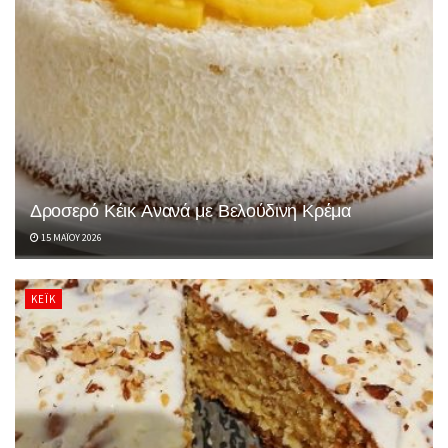
Δροσερό Κέικ Ανανά με Βελούδινη Κρέμα
15 ΜΑΪ́ΟΥ 2026
ΚΈΙΚ