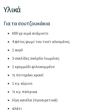
Υλικά
Για τα σουτζουκάκια
600 γρ κιμά ανάμικτο
4 φέτες ψωμί του τοστ αλεσμένες
1 αυγό
3 σκελίδες σκόρδο λιωμένες
1 κρεμμύδι ψιλοκομμένο
½ ποτηράκι κρασί
1 κ.γ. κύμινο
½ κ.γ. πάπρικα
λίγη κανέλα (προαιρετικά)
αλάτι