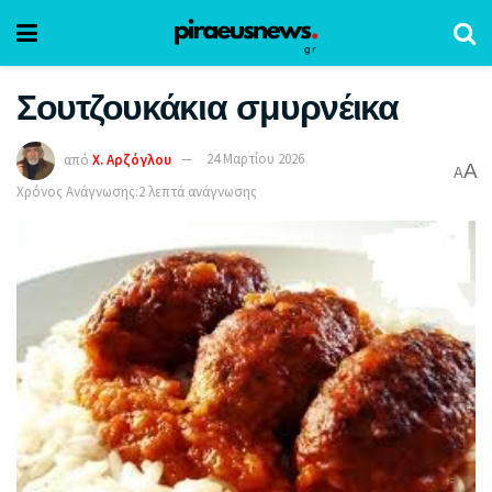
Σουτζουκάκια σμυρνέικα
από
Χ. Αρζόγλου
24 Μαρτίου 2026
A
A
Χρόνος Ανάγνωσης:2 λεπτά ανάγνωσης