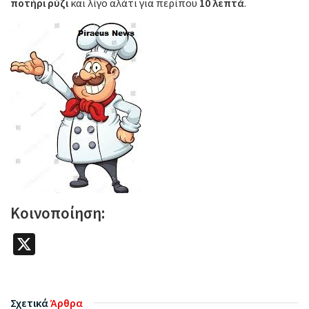
ποτήρι ρύζι
και λίγο αλάτι για περίπου
10 λεπτά
.
Κοινοποίηση:
X
Σχετικά
Άρθρα