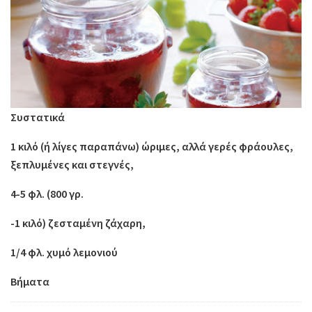
Συστατικά
1 κιλό (ή λίγες παραπάνω) ώριμες, αλλά γερές φράουλες,
ξεπλυμένες και στεγνές,
4-5 φλ. (800 γρ.
-1 κιλό) ζεσταμένη ζάχαρη,
1/4 φλ. χυμό λεμονιού
Βήματα