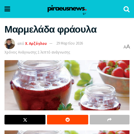
Μαρμελάδα φράουλα
από
Χ. Αρζόγλου
29 Μαρτίου 2026
A
A
Χρόνος Ανάγνωσης:1 λεπτό ανάγνωσης