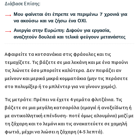
Διάβασε Επίσης:
Μου φαίνεται ότι έπρεπε να περιμένω 7 χρονιά για
να ακούσω και να ζήσω ένα ΟΧΙ.
Ανεργία στην Ευρώπη: Διψούν για εργασία,
αναζητούν δουλειά και τελικά φεύγουν μετανάστες
Αφαιρείτε τα κοτσανάκια στις φράουλες και τις
τεμαχίζετε. Τις βάζετε σε μια λεκάνη και με ένα πιρούνι
τις λιώνετε όσο μπορείτε καλύτερα. Δεν πειράζει αν
μείνουν και μερικά μικρά κομματάκια (μην τις περάσετε
στο πολυμίξερ ή το μπλέντερ για να γίνουν χυμός).
Τις μετράτε: Πρέπει να έχετε 4 γεμάτα φλιτζάνια. Τις
βάζετε σε μια μεγάλη κατσαρόλα (εμαγιέ ή ανοξείδωτη ή
με αντικολλητική επένδυση- ποτέ όμως αλουμίνιο) μαζί με
τη ζάχαρη και το λεμόνι και τις ανακατεύετε σε χαμηλή
φωτιά, μέχρι να λιώσει η ζάχαρη (4-5 λεπτά).