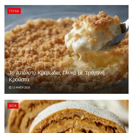
ΓΛΥΚΆ
Το Απόλυτο Κρεμώδες Γλυκό με Τραγανή
Κρούστα
15 ΜΑΪ́ΟΥ 2026
ΚΈΙΚ