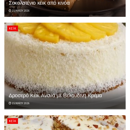
Σοκολατένιο κέικ από κινόα
15 ΜΑΪ́ΟΥ 2026
ΚΈΙΚ
Δροσερό Κέικ Ανανά με Βελούδινη Κρέμα
15 ΜΑΪ́ΟΥ 2026
ΚΈΙΚ