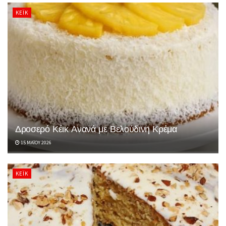
ΚΈΙΚ
Δροσερό Κέικ Ανανά με Βελούδινη Κρέμα
15 ΜΑΪ́ΟΥ 2026
ΚΈΙΚ