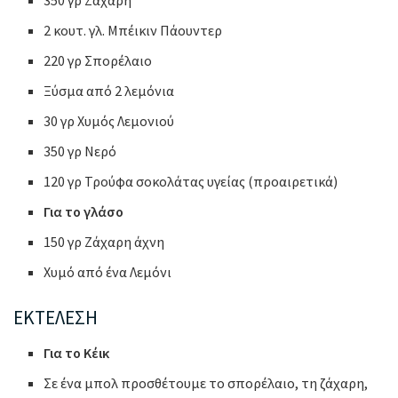
2 κουτ. γλ. Μπέικιν Πάουντερ
220 γρ Σπορέλαιο
Ξύσμα από 2 λεμόνια
30 γρ Χυμός Λεμονιού
350 γρ Νερό
120 γρ Τρούφα σοκολάτας υγείας (προαιρετικά)
Για το γλάσο
150 γρ Ζάχαρη άχνη
Χυμό από ένα Λεμόνι
ΕΚΤΕΛΕΣΗ
Για το Κέικ
Σε ένα μπολ προσθέτουμε το σπορέλαιο, τη ζάχαρη,