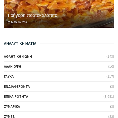
Γρήγορη πορτοκαλόπιτα
14 ΜΑΪ́ΟΥ 2026
ΑΝΑΛΥΤΙΚΗ ΜΑΤΙΑ
ΑΘΛΗΤΙΚΉ ΦΩΝΉ
(143)
ΆΛΛΗ ΌΨΗ
(10)
ΓΛΥΚΆ
(117)
ΕΝΔΙΑΦΈΡΟΝΤΑ
(3)
ΕΠΙΚΑΙΡΌΤΗΤΑ
(3,681)
ΖΥΜΑΡΙΚΆ
(3)
ΖΎΜΕΣ
(22)