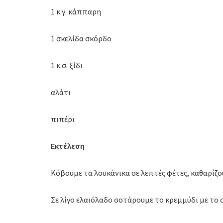
1 κ.γ. κάππαρη
1 σκελίδα σκόρδο
1 κ.σ. ξίδι
αλάτι
πιπέρι
Εκτέλεση
Κόβουμε τα λουκάνικα σε λεπτές φέτες, καθαρίζο
Σε λίγο ελαιόλαδο σοτάρουμε το κρεμμύδι με το σ