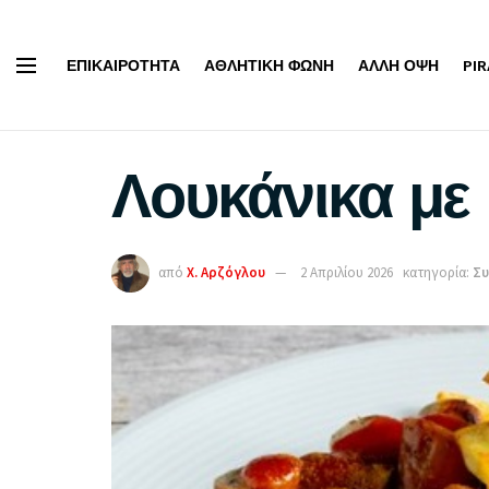
ΕΠΙΚΑΙΡΌΤΗΤΑ
ΑΘΛΗΤΙΚΉ ΦΩΝΉ
ΆΛΛΗ ΌΨΗ
PI
Λουκάνικα με 
από
Χ. Αρζόγλου
2 Απριλίου 2026
κατηγορία:
Συ