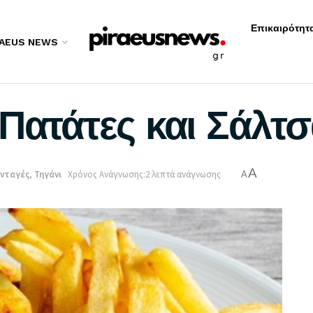
Επικαιρότητ
RAEUS NEWS
Πατάτες και Σάλτ
A
νταγές
,
Τηγάνι
Χρόνος Ανάγνωσης:2 λεπτά ανάγνωσης
A