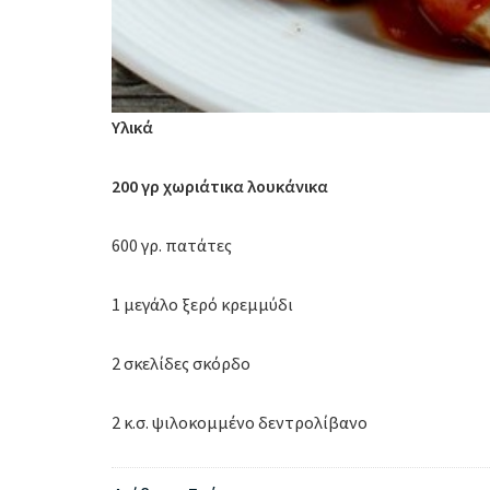
Υλικά
200 γρ χωριάτικα λουκάνικα
600 γρ. πατάτες
1 μεγάλο ξερό κρεμμύδι
2 σκελίδες σκόρδο
2 κ.σ. ψιλοκομμένο δεντρολίβανο