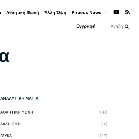
α
Αθλητική Φωνή
Άλλη Όψη
Piraeus News
Εγγραφή
σα
ΑΝΑΛΥΤΙΚΗ ΜΑΤΙΑ
ΑΘΛΗΤΙΚΉ ΦΩΝΉ
(143)
ΆΛΛΗ ΌΨΗ
(10)
ΓΛΥΚΆ
(117)