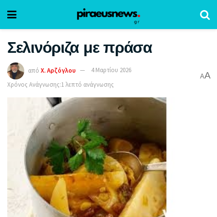
Σελινόριζα με πράσα
από
Χ. Αρζόγλου
4 Μαρτίου 2026
A
A
Χρόνος Ανάγνωσης:1 λεπτό ανάγνωσης