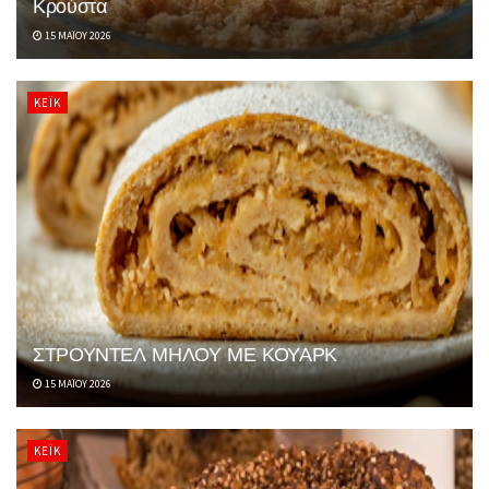
Κρούστα
15 ΜΑΪ́ΟΥ 2026
ΚΈΙΚ
ΣΤΡΟΥΝΤΕΛ ΜΗΛΟΥ ΜΕ ΚΟΥΑΡΚ
15 ΜΑΪ́ΟΥ 2026
ΚΈΙΚ