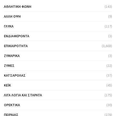
ΑΘΛΗΤΙΚΉ ΦΩΝΉ
(143)
ΆΛΛΗ ΌΨΗ
(9)
ΓΛΥΚΆ
(117)
ΕΝΔΙΑΦΈΡΟΝΤΑ
(3)
ΕΠΙΚΑΙΡΌΤΗΤΑ
(3,668)
ΖΥΜΑΡΙΚΆ
(3)
ΖΎΜΕΣ
(22)
ΚΑΤΣΑΡΌΛΑΣ
(37)
ΚΈΙΚ
(45)
ΛΊΓΑ ΛΌΓΙΑ ΚΑΙ ΣΤΑΡΆΤΑ
(175)
ΟΡΕΚΤΙΚΆ
(30)
ΠΕΙΡΑΙΆΣ
(278)