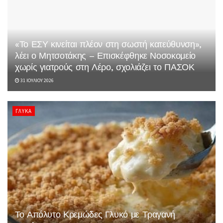
«Το ΕΣΥ κινείται πλέον στη σωστή κατεύθυνση»,
λέει ο Μητσοτάκης – Επισκέφθηκε Νοσοκομείο
χωρίς γιατρούς στη Λέρο, σχολιάζει το ΠΑΣΟΚ
31 ΙΟΥΛΊΟΥ 2026
ΓΛΥΚΆ
Το Απόλυτο Κρεμώδες Γλυκό με Τραγανή