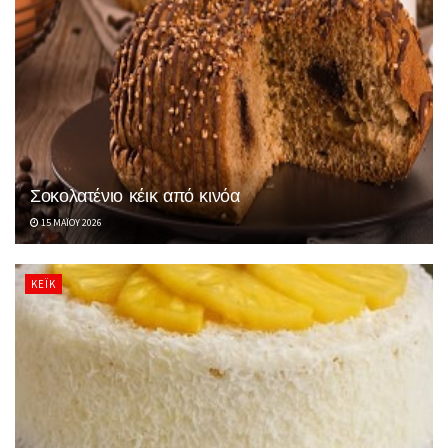
Σοκολατένιο κέικ από κινόα
15 ΜΑΪ́ΟΥ 2026
ΚΈΙΚ