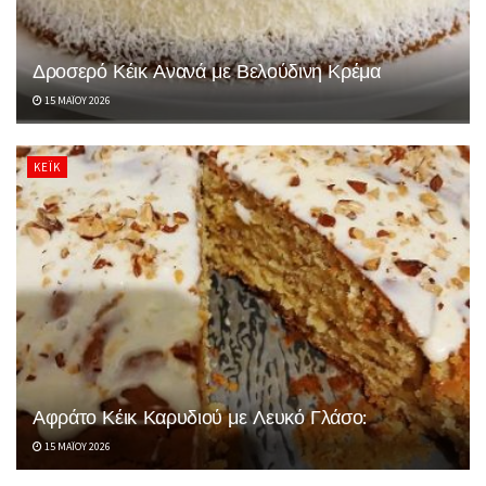
Δροσερό Κέικ Ανανά με Βελούδινη Κρέμα
15 ΜΑΪ́ΟΥ 2026
ΚΈΙΚ
Αφράτο Κέικ Καρυδιού με Λευκό Γλάσο:
15 ΜΑΪ́ΟΥ 2026