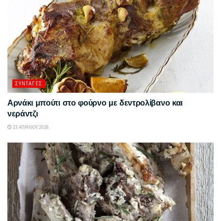
ΣΥΝΤΑΓΈΣ
Αρνάκι μπούτι στο φούρνο με δεντρολίβανο και
νεράντζι
23 ΑΠΡΙΛΊΟΥ 2026