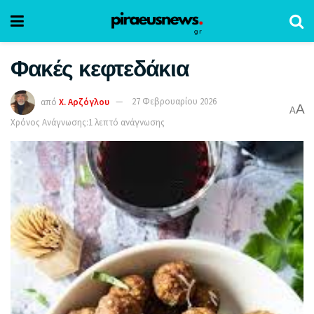
Φακές κεφτεδάκια
από
Χ. Αρζόγλου
27 Φεβρουαρίου 2026
A
A
Χρόνος Ανάγνωσης:1 λεπτό ανάγνωσης