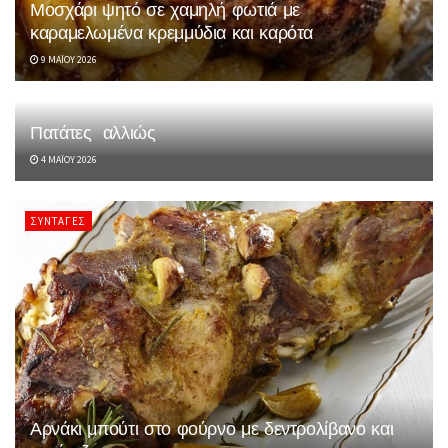
Μοσχάρι ψητό σε χαμηλή φωτιά με
καραμελωμένα κρεμμύδια και καρότα
9 ΜΑΪ́ΟΥ 2026
Πατάτες αλλιώς
4 ΜΑΪ́ΟΥ 2026
ΣΥΝΤΑΓΈΣ
Αρνάκι μπούτι στο φούρνο με δεντρολίβανο και