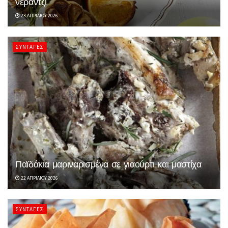
νεράντζι
23 ΑΠΡΙΛΊΟΥ 2026
ΣΥΝΤΑΓΈΣ
Παϊδάκια μαριναρισμένα σε γιαούρτι και μαστίχα
22 ΑΠΡΙΛΊΟΥ 2026
ΣΥΝΤΑΓΈΣ