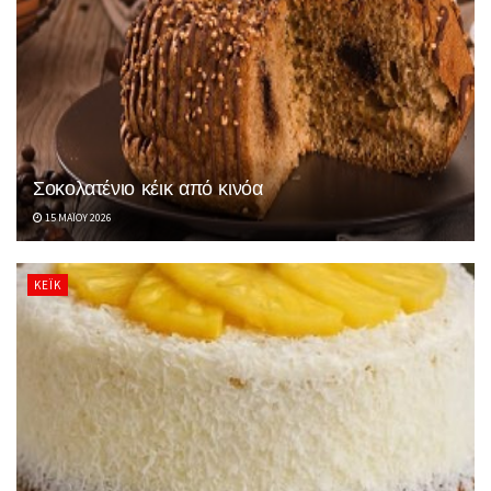
Σοκολατένιο κέικ από κινόα
15 ΜΑΪ́ΟΥ 2026
ΚΈΙΚ