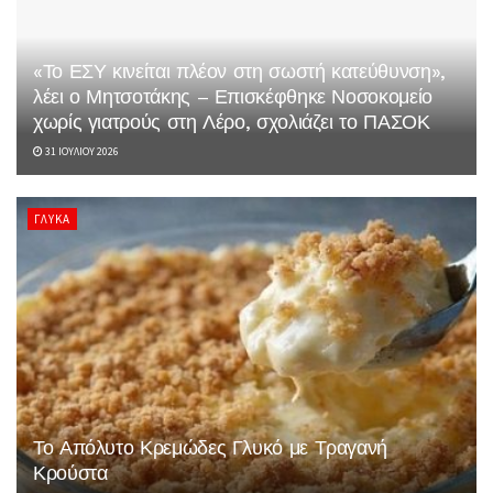
«Το ΕΣΥ κινείται πλέον στη σωστή κατεύθυνση»,
λέει ο Μητσοτάκης – Επισκέφθηκε Νοσοκομείο
χωρίς γιατρούς στη Λέρο, σχολιάζει το ΠΑΣΟΚ
31 ΙΟΥΛΊΟΥ 2026
ΓΛΥΚΆ
Το Απόλυτο Κρεμώδες Γλυκό με Τραγανή
Κρούστα