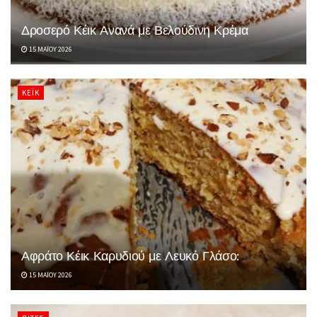
Δροσερό Κέικ Ανανά με Βελούδινη Κρέμα
15 ΜΑΪ́ΟΥ 2026
ΚΈΙΚ
Αφράτο Κέικ Καρυδιού με Λευκό Γλάσο:
15 ΜΑΪ́ΟΥ 2026