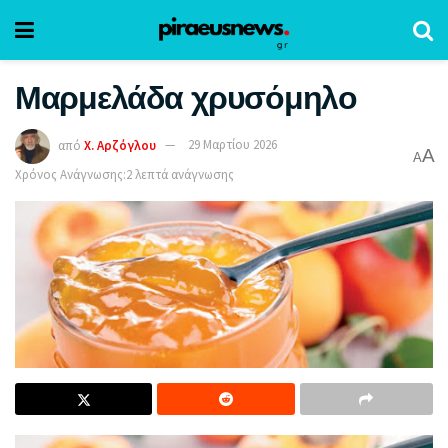
Μαρμελάδα χρυσόμηλο
από
Χ. Αρζόγλου
29 Μαρτίου 2026
A
A
Χρόνος Ανάγνωσης:2 λεπτά ανάγνωσης