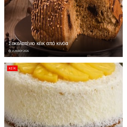
Σοκολατένιο κέικ από κινόα
15 ΜΑΪ́ΟΥ 2026
ΚΈΙΚ