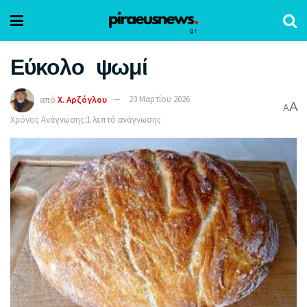
Εύκολο ψωμί
από
Χ. Αρζόγλου
23 Μαρτίου 2026
A
A
Χρόνος Ανάγνωσης:1 λεπτό ανάγνωσης