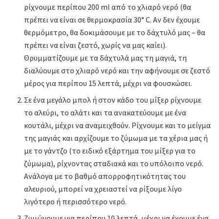
ρίχνουμε περίπου 200 ml από το χλιαρό νερό (θα
πρέπει να είναι σε θερμοκρασία 30° C. Αν δεν έχουμε
θερμόμετρο, θα δοκιμάσουμε με το δάχτυλό μας – θα
πρέπει να είναι ζεστό, χωρίς να μας καίει).
Θρυμματίζουμε με τα δάχτυλά μας τη μαγιά, τη
διαλύουμε στο χλιαρό νερό και την αφήνουμε σε ζεστό
μέρος για περίπου 15 λεπτά, μέχρι να φουσκώσει.
Σε ένα μεγάλο μπολ ή στον κάδο του μίξερ ρίχνουμε
το αλεύρι, το αλάτι και τα ανακατεύουμε με ένα
κουτάλι, μέχρι να αναμειχθούν. Ρίχνουμε και το μείγμα
της μαγιάς και αρχίζουμε το ζύμωμα με τα χέρια μας ή
με το γάντζο (το ειδικό εξάρτημα του μίξερ για το
ζύμωμα), ρίχνοντας σταδιακά και το υπόλοιπο νερό.
Ανάλογα με το βαθμό απορροφητικότητας του
αλευριού, μπορεί να χρειαστεί να ρίξουμε λίγο
λιγότερο ή περισσότερο νερό.
Ζυμώνουμε για περίπου 10 λεπτά, μέχρι να έχουμε ένα