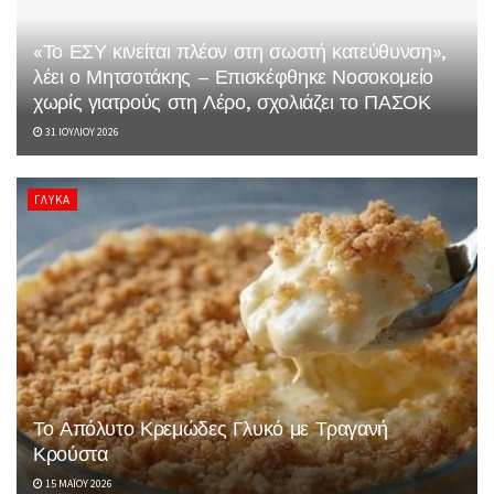
«Το ΕΣΥ κινείται πλέον στη σωστή κατεύθυνση»,
λέει ο Μητσοτάκης – Επισκέφθηκε Νοσοκομείο
χωρίς γιατρούς στη Λέρο, σχολιάζει το ΠΑΣΟΚ
31 ΙΟΥΛΊΟΥ 2026
ΓΛΥΚΆ
Το Απόλυτο Κρεμώδες Γλυκό με Τραγανή
Κρούστα
15 ΜΑΪ́ΟΥ 2026