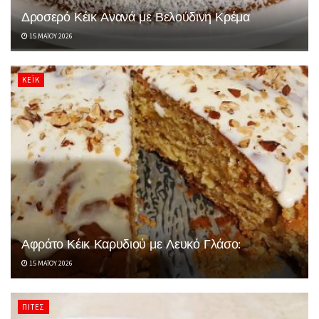
Δροσερό Κέικ Ανανά με Βελούδινη Κρέμα
15 ΜΑΪ́ΟΥ 2026
ΚΈΙΚ
Αφράτο Κέικ Καρυδιού με Λευκό Γλάσο:
15 ΜΑΪ́ΟΥ 2026
ΠΊΤΕΣ