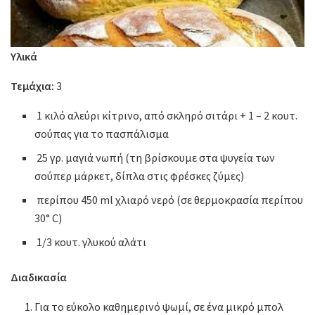
Υλικά
Τεμάχια:
3
1 κιλό αλεύρι κίτρινο, από σκληρό σιτάρι + 1 – 2 κουτ.
σούπας για το πασπάλισμα
25 γρ. μαγιά νωπή (τη βρίσκουμε στα ψυγεία των
σούπερ μάρκετ, δίπλα στις φρέσκες ζύμες)
περίπου 450 ml χλιαρό νερό (σε θερμοκρασία περίπου
30° C)
1/3 κoυτ. γλυκού αλάτι
Διαδικασία
Για το εύκολο καθημερινό ψωμί, σε ένα μικρό μπολ