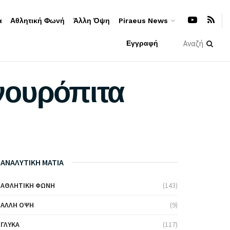
α
Αθλητική Φωνή
Άλλη Όψη
Piraeus News
Εγγραφή
νουρόπιτα
ΑΝΑΛΥΤΙΚΗ ΜΑΤΙΑ
ΑΘΛΗΤΙΚΉ ΦΩΝΉ
(143)
ΆΛΛΗ ΌΨΗ
(9)
ΓΛΥΚΆ
(117)