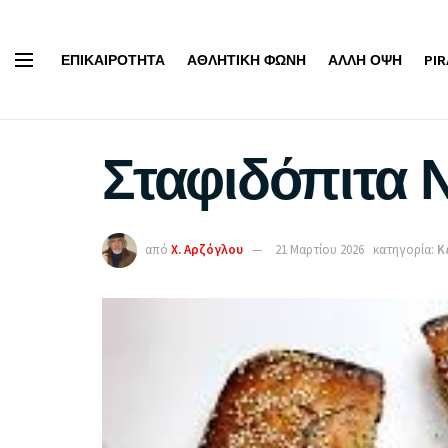
ΕΠΙΚΑΙΡΌΤΗΤΑ
ΑΘΛΗΤΙΚΉ ΦΩΝΉ
ΆΛΛΗ ΌΨΗ
PI
Σταφιδόπιτα 
από
Χ. Αρζόγλου
21 Μαρτίου 2026
κατηγορία:
Κ