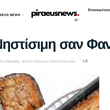
Επικαιρότητ
RAEUS NEWS
Νηστίσιμη σαν Φα
A
έικ
,
Συνταγές
Χρόνος Ανάγνωσης:2 λεπτά ανάγνωσης
A