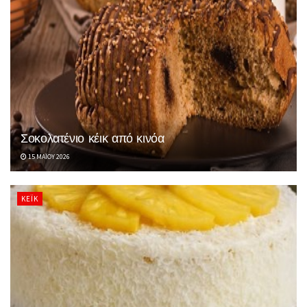
Σοκολατένιο κέικ από κινόα
15 ΜΑΪ́ΟΥ 2026
ΚΈΙΚ