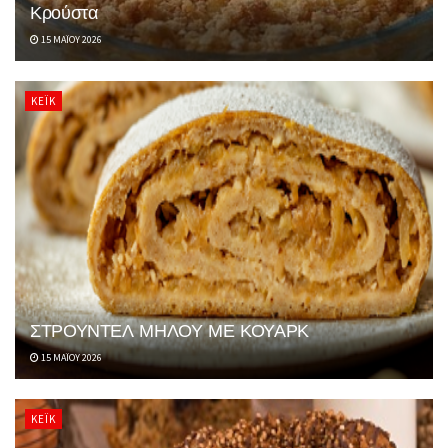
Κρούστα
15 ΜΑΪ́ΟΥ 2026
ΚΈΙΚ
ΣΤΡΟΥΝΤΕΛ ΜΗΛΟΥ ΜΕ ΚΟΥΑΡΚ
15 ΜΑΪ́ΟΥ 2026
ΚΈΙΚ