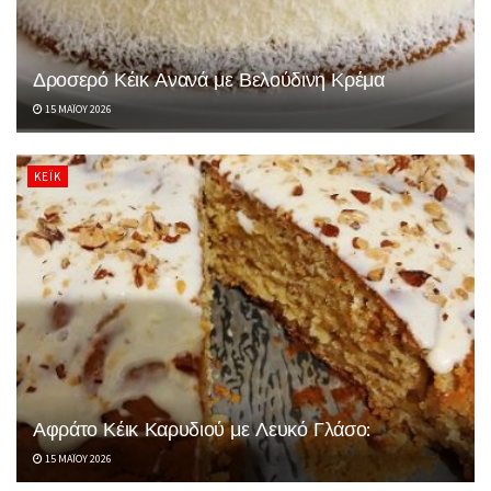
Δροσερό Κέικ Ανανά με Βελούδινη Κρέμα
15 ΜΑΪ́ΟΥ 2026
ΚΈΙΚ
Αφράτο Κέικ Καρυδιού με Λευκό Γλάσο:
15 ΜΑΪ́ΟΥ 2026