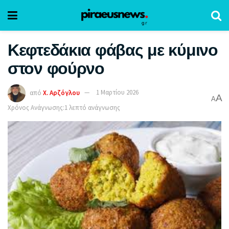
Κεφτεδάκια φάβας με κύμινο
στον φούρνο
από
Χ. Αρζόγλου
1 Μαρτίου 2026
A
A
Χρόνος Ανάγνωσης:1 λεπτό ανάγνωσης