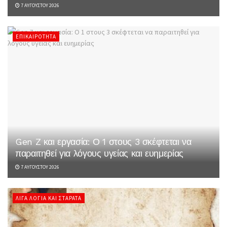
7 ΑΥΓΟΎΣΤΟΥ 2026
ΕΠΙΚΑΙΡΌΤΗΤΑ
Gen Z και εργασία: Ο 1 στους 3 σκέφτεται να
παραιτηθεί για λόγους υγείας και ευημερίας
7 ΑΥΓΟΎΣΤΟΥ 2026
ΛΊΓΑ ΛΌΓΙΑ ΚΑΙ ΣΤΑΡΆΤΑ