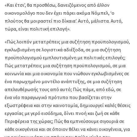
«Και έτσι’, θα προσθέσω, δανειζόμενος από άλλον
οικονομολόγο που δεν έχει πάρει ακόμα Νόμπελ, ‘ο
πλούτος θα μοιραστεί πιο δίκαια’. Αυτό, μάλιστα. Αυτό,
τώρα, είναι πολιτική επιλογή».
«Πώς λοιπόν μετατρέπεις μια συζήτηση προϋπολογισμού,
εγκλωβισμένη σε λογιστικά αδιέξοδα, σε μια συζήτηση
προϋπολογισμού εμπλουτισμένη με πολιτικές επιλογές;
Πώς μετατρέπεις μια συζήτηση προϋπολογισμού, σε μια
κοινωνία και μια οικονομία που νιώθουν εγκλωβισμένες σε
ένα παρωχημένο μοντέλο ανάπτυξης, σε μια συζήτηση
απελευθέρωσής τους από αυτό; Πώς πάμε, από εδώ, σε
ένα νέο παραγωγικό πρότυπο που βασίζεται στην
εξωστρέφεια και στην καινοτομία, δημιουργεί καλές θέσεις
εργασίας με γερό εισόδημα, δίνει πνοή και ζωή σε κάθε
Περιφέρεια της χώρας; Πώς θα εμπνεύσουμε σιγουριά σε
κάθε οικογένεια και σε όποιον θέλει να κάνει οικογένεια, για
να αρχίσουμε έτσι να σπάμε τον φαύλο κύκλο του