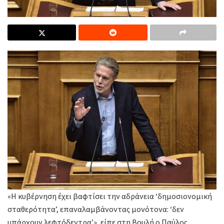
«Η κυβέρνηση έχει βαφτίσει την αδράνεια ‘δημοσιονομική
σταθερότητα’, επαναλαμβάνοντας μονότονα: ‘δεν
υπάρχουν λεφτόδεντρα’», είπε στη Βουλή ο Παύλος