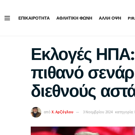
ΕΠΙΚΑΙΡΌΤΗΤΑ
ΑΘΛΗΤΙΚΉ ΦΩΝΉ
ΆΛΛΗ ΌΨΗ
PI
Εκλογές ΗΠΑ: 
πιθανό σενάρ
διεθνούς αστά
από
Χ. Αρζόγλου
3 Νοεμβρίου 2024
κατηγορία: