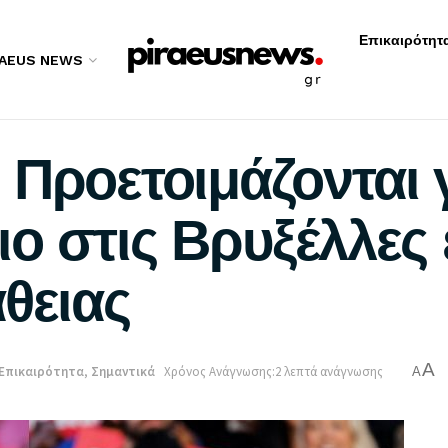
Επικαιρότητ
RAEUS NEWS
Προετοιμάζονται γ
ιο στις Βρυξέλλες
θειας
A
Επικαιρότητα
,
Σημαντικά
Χρόνος Ανάγνωσης:2 λεπτά ανάγνωσης
A