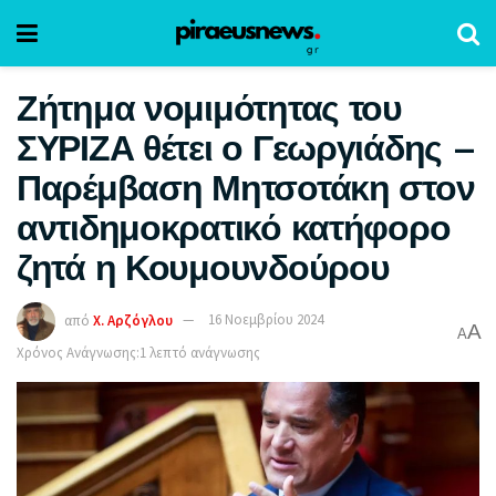
Ζήτημα νομιμότητας του
ΣΥΡΙΖΑ θέτει ο Γεωργιάδης –
Παρέμβαση Μητσοτάκη στον
αντιδημοκρατικό κατήφορο
ζητά η Κουμουνδούρου
από
Χ. Αρζόγλου
16 Νοεμβρίου 2024
A
A
Χρόνος Ανάγνωσης:1 λεπτό ανάγνωσης