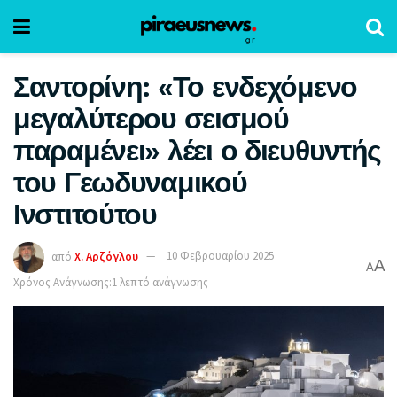
Σαντορίνη: «Το ενδεχόμενο
μεγαλύτερου σεισμού
παραμένει» λέει ο διευθυντής
του Γεωδυναμικού
Ινστιτούτου
από
Χ. Αρζόγλου
10 Φεβρουαρίου 2025
A
A
Χρόνος Ανάγνωσης:1 λεπτό ανάγνωσης