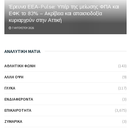
Έρευνα ΕΕΑ-Pulse: Υπέρ της μείωσης ΦΠΑ και
ΕΦΚ το 83% – Aκρίβεια και απαισιοδοξία
κυριαρχούν στην Αττική
7 ΑΥΓΟΎΣΤΟΥ 2026
ΑΝΑΛΥΤΙΚΗ ΜΑΤΙΑ
ΑΘΛΗΤΙΚΉ ΦΩΝΉ
(143)
ΆΛΛΗ ΌΨΗ
(9)
ΓΛΥΚΆ
(117)
ΕΝΔΙΑΦΈΡΟΝΤΑ
(3)
ΕΠΙΚΑΙΡΌΤΗΤΑ
(3,675)
ΖΥΜΑΡΙΚΆ
(3)