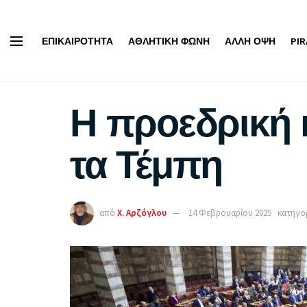
ΕΠΙΚΑΙΡΌΤΗΤΑ
ΑΘΛΗΤΙΚΉ ΦΩΝΉ
ΆΛΛΗ ΌΨΗ
PI
Η προεδρική 
τα Τέμπη
από
Χ. Αρζόγλου
14 Φεβρουαρίου 2025
κατηγορ