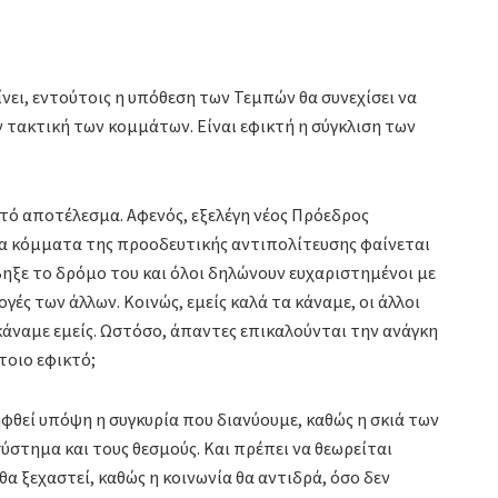
νει, εντούτοις η υπόθεση των Τεμπών θα συνεχίσει να
ν τακτική των κομμάτων. Είναι εφικτή η σύγκλιση των
ττό αποτέλεσμα. Αφενός, εξελέγη νέος Πρόεδρος
α κόμματα της προοδευτικής αντιπολίτευσης φαίνεται
ηξε το δρόμο του και όλοι δηλώνουν ευχαριστημένοι με
ογές των άλλων. Κοινώς, εμείς καλά τα κάναμε, οι άλλοι
 κάναμε εμείς. Ωστόσο, άπαντες επικαλούνται την ανάγκη
τοιο εφικτό;
φθεί υπόψη η συγκυρία που διανύουμε, καθώς η σκιά των
ύστημα και τους θεσμούς. Και πρέπει να θεωρείται
θα ξεχαστεί, καθώς η κοινωνία θα αντιδρά, όσο δεν