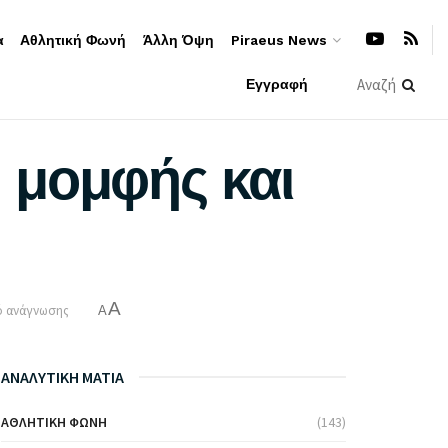
α
Αθλητική Φωνή
Άλλη Όψη
Piraeus News
Εγγραφή
 μομφής και
A
ό ανάγνωσης
A
ΑΝΑΛΥΤΙΚΗ ΜΑΤΙΑ
ΑΘΛΗΤΙΚΉ ΦΩΝΉ
(143)