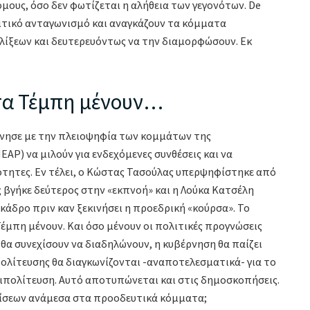
όμους, όσο δεν φωτίζεται η αλήθεια των γεγονότων. De
ολιτικό ανταγωνισμό και αναγκάζουν τα κόμματα
λίξεων και δευτερευόντως να την διαμορφώσουν. Εκ
 τα Τέμπη μένουν…
ίνησε με την πλειοψηφία των κομμάτων της
ΑΡ) να μιλούν για ενδεχόμενες συνθέσεις και να
τητες. Εν τέλει, ο Κώστας Τασούλας υπερψηφίστηκε από
 βγήκε δεύτερος στην «εκπνοή» και η Λούκα Κατσέλη
 κάδρο πριν καν ξεκινήσει η προεδρική «κούρσα». Το
Τέμπη μένουν. Και όσο μένουν οι πολιτικές προγνώσεις
ς θα συνεχίσουν να διαδηλώνουν, η κυβέρνηση θα παίζει
ολίτευσης θα διαγκωνίζονται -αναποτελεσματικά- για το
τιπολίτευση. Αυτό αποτυπώνεται και στις δημοσκοπήσεις.
κλίσεων ανάμεσα στα προοδευτικά κόμματα;