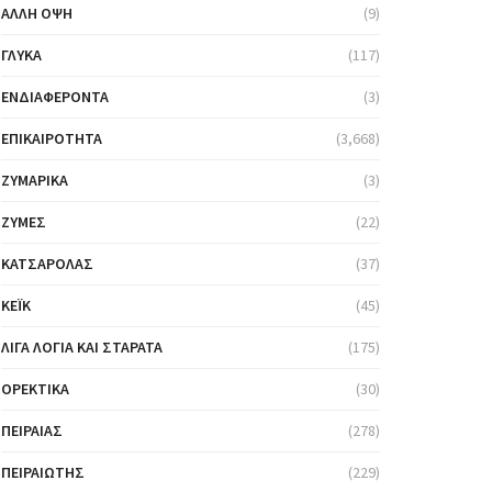
ΆΛΛΗ ΌΨΗ
(9)
ΓΛΥΚΆ
(117)
ΕΝΔΙΑΦΈΡΟΝΤΑ
(3)
ΕΠΙΚΑΙΡΌΤΗΤΑ
(3,668)
ΖΥΜΑΡΙΚΆ
(3)
ΖΎΜΕΣ
(22)
ΚΑΤΣΑΡΌΛΑΣ
(37)
ΚΈΙΚ
(45)
ΛΊΓΑ ΛΌΓΙΑ ΚΑΙ ΣΤΑΡΆΤΑ
(175)
ΟΡΕΚΤΙΚΆ
(30)
ΠΕΙΡΑΙΆΣ
(278)
ΠΕΙΡΑΙΏΤΗΣ
(229)