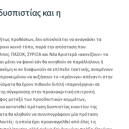
δυσπιστίας και η
ήτως προθέσεων, δεν αποκλείεται να αναγκάσει τα
ρουν κοινό τόπο, παρά την απόσταση που
λπες. ΠΑΣΟΚ, ΣΥΡΙΖΑ και Νέα Αριστερά «ακονίζουν» τα
ι μένει να φανεί εάν θα κινηθούν σε παράλληλους ή
, ακόμη κι αν διαφωνούν σε επίπεδο τακτικής, αναμένουν
προκειμένου να αυξήσουν το «πρέσινγκ» απέναντι στην
ίσματα θα έχουν πιθανόν διπλή «παρενέργεια» σε
 της σύγκρουσης στην προανακριτική επιτροπή.
δαφος μεταξύ των προοδευτικών κομμάτων,
α κατατεθεί πρόταση δυσπιστίας εναντίον της
μματα θα κληθούν να συνυπογράψουν μία πρόταση
ευτές- η οποία έχει προαναγγελθεί από όλες τις
πολίτευσης, αλλά ακόμη δεν έχει γίνει πράξη. Θα γίνει;