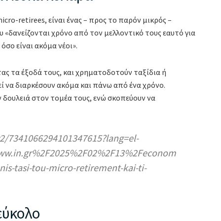
icro-retirees, είναι ένας – προς το παρόν μικρός –
υ «δανείζονται χρόνο από τον μελλοντικό τους εαυτό για
σο είναι ακόμα νέοι».
ς τα έξοδά τους, και χρηματοδοτούν ταξίδια ή
ί να διαρκέσουν ακόμα και πάνω από ένα χρόνο.
δουλειά στον τομέα τους, ενώ σκοπεύουν να
2/7341066294101347615?lang=el-
www.in.gr%2F2025%2F02%2F13%2Feconom
s-tasi-tou-micro-retirement-kai-ti-
 εύκολο