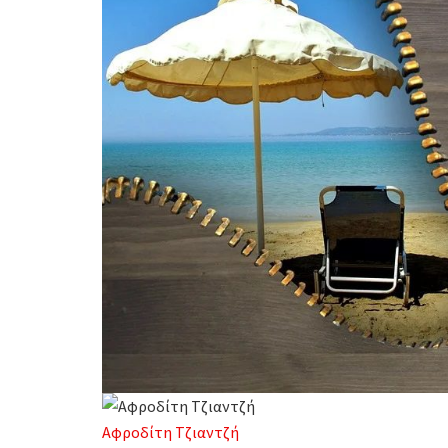
Αφροδίτη Τζιαντζή