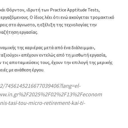
κάι Θόρντον, ιδρυτή των Practice Apptitude Tests,
εργαζόμενους. Ο ίδιος λέει ότι ενώ ακούγεται τρομακτικό
ρεις στο άγνωστο, η εξέλιξη της τεχνολογίας την
ναζήτηση εργασίας.
υναμικής της καριέρας μετά από ένα διάλειμμα»,
νταξιούχοι» απέχουν εντελώς από τη μισθωτή εργασία,
 τις αποταμιεύσεις τους, έχουν την επιλογή της μερικής
ειές με ανάθεση έργου.
2/7456145216677039406?lang=el-
www.in.gr%2F2025%2F02%2F13%2Feconom
s-tasi-tou-micro-retirement-kai-ti-