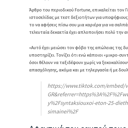
Άρθρο του περιοδικού Fortune, επικαλείται τον Γ
ιστοσελίδας με τεστ δεξιοτήτων για υποψήφιους 
το να αφήσεις πίσω σου μια καριέρα για να σαλπά
τελευταία δεκαετία έχει απλοποιήσει πολύ την α
«Αυτό έχει μειώσει τον φόβο της απώλειας της δ
υποστηρίζει. Τονίζει ότι ενώ κάποιοι «μικρο-συ
όσοι θέλουν να ταξιδέψουν χωρίς να ξεκοκαλίσουν
απασχόλησης, ακόμα και με τηλεργασία ή με δουλ
https://www.tiktok.com/embed/v
GR&referrer=https%3A%2F%2F
y%2Fsyntaksiouxoi-eton-25-diethni
simainei%2F