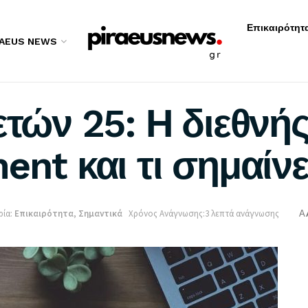
Επικαιρότητ
RAEUS NEWS
ετών 25: Η διεθνή
ent και τι σημαίνε
ία:
Επικαιρότητα
,
Σημαντικά
Χρόνος Ανάγνωσης:3 λεπτά ανάγνωσης
A