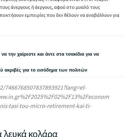
τους άνεργους ή άεργους, αφού στο μυαλό τους
ποκτήσουν εμπειρίες που δεν θέλουν να αναβάλλουν για
να την χαίρεστε και άντε στα τσακίδια για να
λύ ακριβές για το εισόδημα των πολιτών
2/7466768507837893921?lang=el-
www.in.gr%2F2025%2F02%2F13%2Feconom
s-tasi-tou-micro-retirement-kai-ti-
α λευκά κολάρα