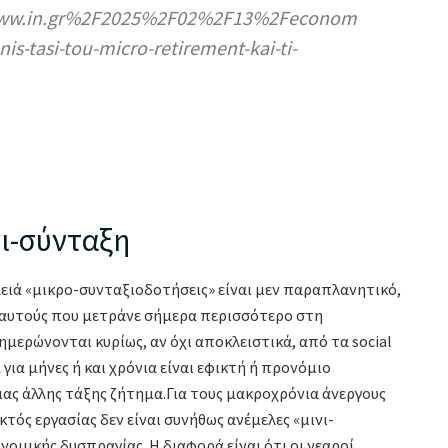
www.in.gr%2F2025%2F02%2F13%2Feconom
s-tasi-tou-micro-retirement-kai-ti-
ίνι-σύνταξη
υλειά «μικρο-συνταξιοδοτήσεις» είναι μεν παραπλανητικό,
ό αυτούς που μετράνε σήμερα περισσότερο στη
ημερώνονται κυρίως, αν όχι αποκλειστικά, από τα social
ια μήνες ή και χρόνια είναι εφικτή ή προνόμιο
ιας άλλης τάξης ζήτημα.Για τους μακροχρόνια άνεργους
ός εργασίας δεν είναι συνήθως ανέμελες «μινι-
νομικής δυσπραγίας. Η διαφορά είναι ότι οι νεαροί