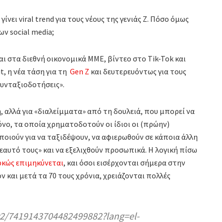
ίνει viral trend για τους νέους της γενιάς Ζ. Πόσο όμως
ν social media;
 στα διεθνή οικονομικά ΜΜΕ, βίντεο στο Tik-Tok και
, η νέα τάση για τη
Gen Ζ
και δευτερευόντως για τους
-συνταξιοδοτήσεις».
 αλλά για «διαλείμματα» από τη δουλειά, που μπορεί να
νο, τα οποία χρηματοδοτούν οι ίδιοι οι (πρώην)
οποιούν για να ταξιδέψουν, να αφιερωθούν σε κάποια άλλη
εαυτό τους» και να εξελιχθούν προσωπικά. Η λογική πίσω
αρκώς επιμηκύνεται
, και όσοι εισέρχονται σήμερα στην
ν και μετά τα 70 τους χρόνια, χρειάζονται πολλές
2/7419143704482499882?lang=el-