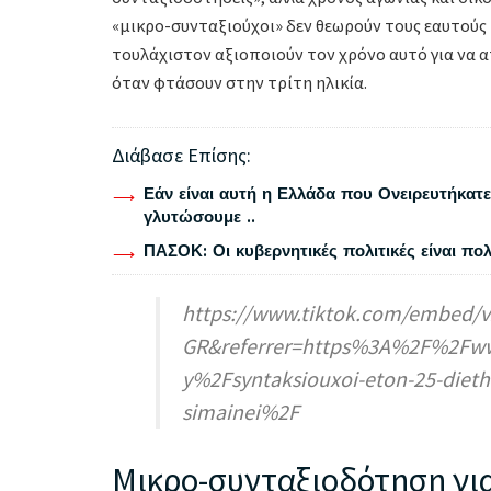
«μικρο-συνταξιούχοι» δεν θεωρούν τους εαυτούς 
τουλάχιστον αξιοποιούν τον χρόνο αυτό για να α
όταν φτάσουν στην τρίτη ηλικία.
Διάβασε Επίσης:
Εάν είναι αυτή η Ελλάδα που Ονειρευτήκατε 
γλυτώσουμε ..
ΠΑΣΟΚ: Οι κυβερνητικές πολιτικές είναι πο
https://www.tiktok.com/embed/v
GR&referrer=https%3A%2F%2F
y%2Fsyntaksiouxoi-eton-25-diethni
simainei%2F
Μικρο-συνταξιοδότηση γι