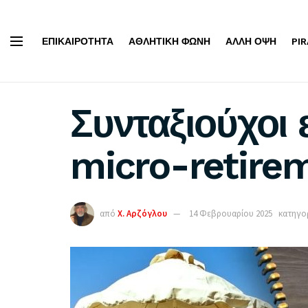
ΕΠΙΚΑΙΡΌΤΗΤΑ
ΑΘΛΗΤΙΚΉ ΦΩΝΉ
ΆΛΛΗ ΌΨΗ
PI
Συνταξιούχοι 
micro-retirem
από
Χ. Αρζόγλου
14 Φεβρουαρίου 2025
κατηγορ