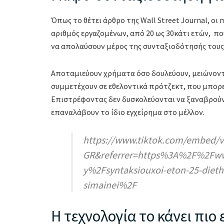
Όπως το θέτει άρθρο της Wall Street Journal, οι m
αριθμός εργαζομένων, από 20 ως 30κάτι ετών, πο
να απολαύσουν μέρος της συνταξιοδότησής τους ό
Αποταμιεύουν χρήματα όσο δουλεύουν, μειώνοντα
συμμετέχουν σε εθελοντικά πρότζεκτ, που μπορε
Επιστρέφοντας δεν δυσκολεύονται να ξαναβρούν 
επαναλάβουν το ίδιο εγχείρημα στο μέλλον.
https://www.tiktok.com/embed/v
GR&referrer=https%3A%2F%2F
y%2Fsyntaksiouxoi-eton-25-diethni
simainei%2F
Η τεχνολογία το κάνει πιο