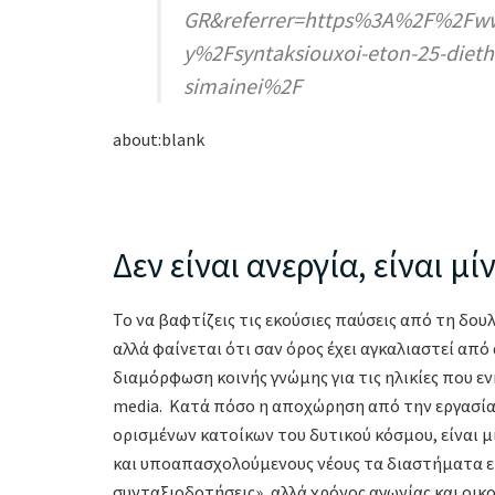
GR&referrer=https%3A%2F%2F
y%2Fsyntaksiouxoi-eton-25-diethni
simainei%2F
about:blank
Δεν είναι ανεργία, είναι μ
Το να βαφτίζεις τις εκούσιες παύσεις από τη δο
αλλά φαίνεται ότι σαν όρος έχει αγκαλιαστεί απ
διαμόρφωση κοινής γνώμης για τις ηλικίες που εν
media. Κατά πόσο η αποχώρηση από την εργασία γ
ορισμένων κατοίκων του δυτικού κόσμου, είναι μ
και υποαπασχολούμενους νέους τα διαστήματα εκτ
συνταξιοδοτήσεις», αλλά χρόνος αγωνίας και οικο