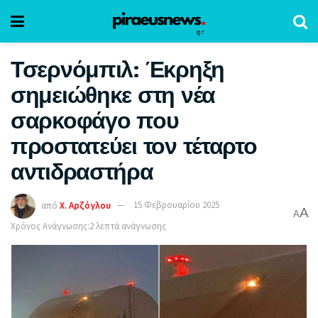
Τσερνόμπιλ: Έκρηξη
σημειώθηκε στη νέα
σαρκοφάγο που
προστατεύει τον τέταρτο
αντιδραστήρα
από
Χ. Αρζόγλου
15 Φεβρουαρίου 2025
A
A
Χρόνος Ανάγνωσης:2 λεπτά ανάγνωσης