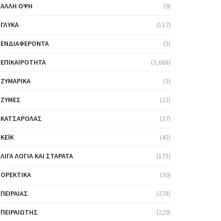
ΆΛΛΗ ΌΨΗ
(9)
ΓΛΥΚΆ
(117)
ΕΝΔΙΑΦΈΡΟΝΤΑ
(3)
ΕΠΙΚΑΙΡΌΤΗΤΑ
(3,668)
ΖΥΜΑΡΙΚΆ
(3)
ΖΎΜΕΣ
(22)
ΚΑΤΣΑΡΌΛΑΣ
(37)
ΚΈΙΚ
(45)
ΛΊΓΑ ΛΌΓΙΑ ΚΑΙ ΣΤΑΡΆΤΑ
(175)
ΟΡΕΚΤΙΚΆ
(30)
ΠΕΙΡΑΙΆΣ
(278)
ΠΕΙΡΑΙΏΤΗΣ
(229)