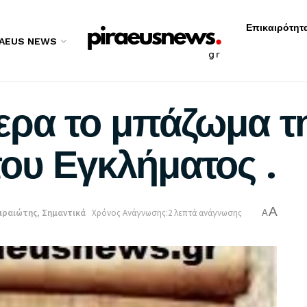
Επικαιρότητ
RAEUS NEWS
ερα το μπάζωμα τ
ου Εγκλήματος .
A
ιραιώτης
,
Σημαντικά
Χρόνος Ανάγνωσης:2 λεπτά ανάγνωσης
A