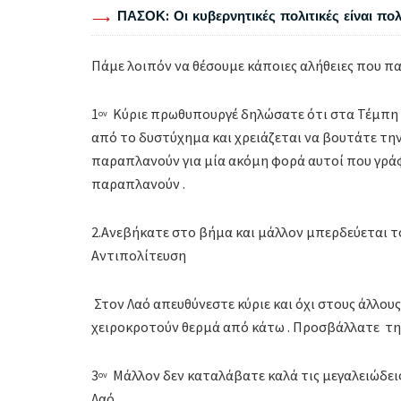
ΠΑΣΟΚ: Οι κυβερνητικές πολιτικές είναι πο
Πάμε λοιπόν να θέσουμε κάποιες αλήθειες που π
1
Κύριε πρωθυπουργέ δηλώσατε ότι στα Τέμπη έ
ον
από το δυστύχημα και χρειάζεται να βουτάτε την
παραπλανούν για μία ακόμη φορά αυτοί που γράφ
παραπλανούν .
2.Ανεβήκατε στο βήμα και μάλλον μπερδεύεται το τ
Αντιπολίτευση
Στον Λαό απευθύνεστε κύριε και όχι στους άλλους
χειροκροτούν θερμά από κάτω . Προσβάλλατε την
3
Μάλλον δεν καταλάβατε καλά τις μεγαλειώδει
ον
Λαό .