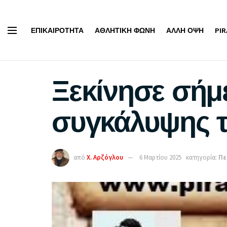
ΕΠΙΚΑΙΡΌΤΗΤΑ
ΑΘΛΗΤΙΚΉ ΦΩΝΉ
ΆΛΛΗ ΌΨΗ
PI
Ξεκίνησε σήμ
συγκάλυψης τ
από
Χ. Αρζόγλου
6 Μαρτίου 2025
κατηγορία:
Πε