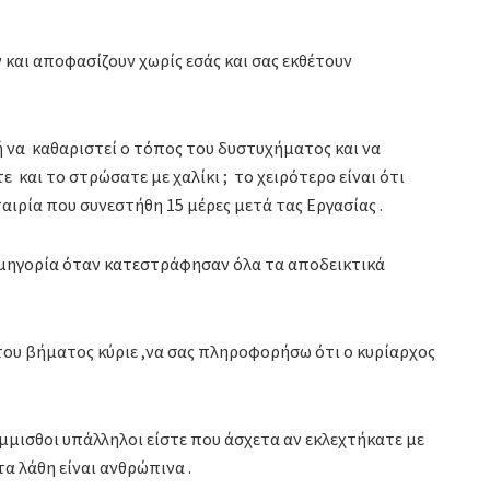
 και αποφασίζουν χωρίς εσάς και σας εκθέτουν
 να καθαριστεί ο τόπος του δυστυχήματος και να
ε και το στρώσατε με χαλίκι ; το χειρότερο είναι ότι
αιρία που συνεστήθη 15 μέρες μετά τας Εργασίας .
υμηγορία όταν κατεστράφησαν όλα τα αποδεικτικά
…
ου βήματος κύριε ,να σας πληροφορήσω ότι ο κυρίαρχος
μμισθοι υπάλληλοι είστε που άσχετα αν εκλεχτήκατε με
τα λάθη είναι ανθρώπινα .