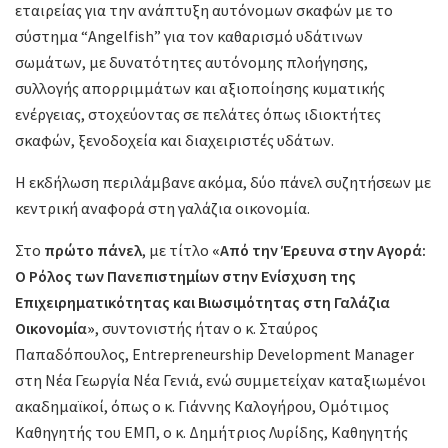
εταιρείας για την ανάπτυξη αυτόνομων σκαφών με το
σύστημα “Angelfish” για τον καθαρισμό υδάτινων
σωμάτων, με δυνατότητες αυτόνομης πλοήγησης,
συλλογής απορριμμάτων και αξιοποίησης κυματικής
ενέργειας, στοχεύοντας σε πελάτες όπως ιδιοκτήτες
σκαφών, ξενοδοχεία και διαχειριστές υδάτων.
Η εκδήλωση περιλάμβανε ακόμα, δύο πάνελ συζητήσεων με
κεντρική αναφορά στη γαλάζια οικονομία.
Στο
πρώτο πάνελ
, με τίτλο
«Από την Έρευνα στην Αγορά:
Ο Ρόλος των Πανεπιστημίων στην Ενίσχυση της
Επιχειρηματικότητας και Βιωσιμότητας στη Γαλάζια
Οικονομία»
, συντονιστής ήταν ο κ. Σταύρος
Παπαδόπουλος, Entrepreneurship Development Manager
στη Νέα Γεωργία Νέα Γενιά, ενώ συμμετείχαν καταξιωμένοι
ακαδημαϊκοί, όπως ο κ. Γιάννης Καλογήρου, Ομότιμος
Καθηγητής του ΕΜΠ, ο κ. Δημήτριος Λυρίδης, Καθηγητής