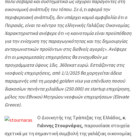
πολύ σοβαρά και συστηματικά ως ισχυροί παράγοντες στη
οικονομική ανάπτυξη του τόπου. Σε ό,τι αφορά την
περιφερειακή ανάπτυξη, δεν υπάρχει καμιά αμφιβολία ότι ο
Πειραιάς, είναι το κέντρο της ελληνικής Γαλάζιας Οικονομίας.
Χαρακτηριστικά ανέφερε ότι «η καινοτομία είναι προϋπόθεση
για την ενίσχυση της παραγωγικότητας και της δημιουργίας
ανταγωνιστικών προϊόντων στις διεθνείς αγορές». Ανέφερε
ότι οι μικρομεσαίες επιχειρήσεις θα ενισχυθούν με
προγράμματα ύψους 1δις. 360εκατ ευρώ. Εστιάζοντας στις
νεοφυείς επιχειρήσεις, από 1/1/2025 θα χορηγείται άδεια
παραμονής υπό τη μορφή golden visa για επένδυση ποσού
διακοσίων πενήντα χιλιάδων (250.000) σε startup επιχείρηση,
μέλος του Εθνικού Μητρώου νεοφυών επιχειρήσεων (Elevate
Greece).
Ο Διοικητής της Τράπεζας της Ελλάδος,
κ.
Γιάννης Στουρνάρας
, παρουσίασε στοιχεία
σχετικά με τη σημαντική συμβολή της γαλάζιας οικονομίας