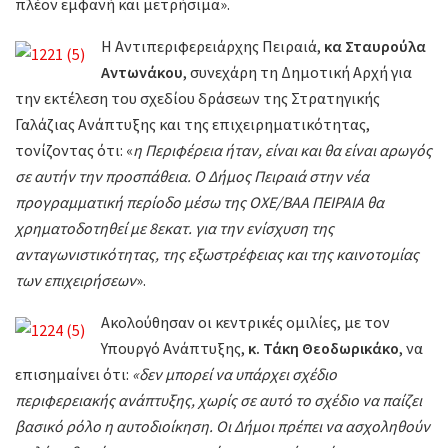
πλέον εμφανή και μετρήσιμα».
Η Αντιπεριφερειάρχης Πειραιά,
κα Σταυρούλα
Αντωνάκου
, συνεχάρη τη Δημοτική Αρχή για
την εκτέλεση του σχεδίου δράσεων της Στρατηγικής
Γαλάζιας Ανάπτυξης και της επιχειρηματικότητας,
τονίζοντας ότι: «
η Περιφέρεια ήταν, είναι και θα είναι αρωγός
σε αυτήν την προσπάθεια. Ο Δήμος Πειραιά στην νέα
προγραμματική περίοδο μέσω της ΟΧΕ/ΒΑΑ ΠΕΙΡΑΙΑ θα
χρηματοδοτηθεί με 8εκατ. για την ενίσχυση της
ανταγωνιστικότητας, της εξωστρέφειας και της καινοτομίας
των επιχειρήσεων
».
Ακολούθησαν οι κεντρικές ομιλίες, με τον
Υπουργό Ανάπτυξης,
κ. Τάκη Θεοδωρικάκο
, να
επισημαίνει ότι:
«δεν μπορεί να υπάρχει σχέδιο
περιφερειακής ανάπτυξης, χωρίς σε αυτό το σχέδιο να παίζει
βασικό ρόλο η αυτοδιοίκηση. Οι Δήμοι πρέπει να ασχοληθούν