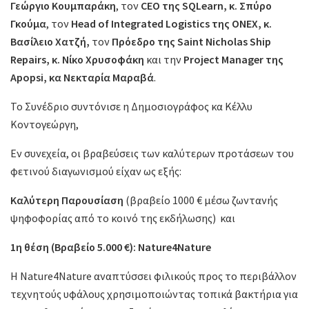
Γεώργιο Κουμπαράκη
, τον
CEO της SQLearn, κ. Σπύρο
Γκούμα
, τον
Head of Integrated Logistics της ΟΝΕΧ, κ.
Βασίλειο Χατζή,
τον
Πρόεδρο της Saint Nicholas Ship
Repairs, κ. Νίκο Χρυσοφάκη
και την
Project Manager της
Αpopsi, κα Νεκταρία Μαραβά
.
Το Συνέδριο συντόνισε η Δημοσιογράφος κα Κέλλυ
Κοντογεώργη,
Εν συνεχεία, οι βραβεύσεις των καλύτερων προτάσεων του
φετινού διαγωνισμού είχαν ως εξής:
Καλύτερη Παρουσίαση
(βραβείο 1000 € μέσω ζωντανής
ψηφοφορίας από το κοινό της εκδήλωσης)
και
1η θέση (Βραβείο 5.000 €): Nature4Nature
Η Nature4Nature αναπτύσσει φιλικούς προς το περιβάλλον
τεχνητούς υφάλους χρησιμοποιώντας τοπικά βακτήρια για