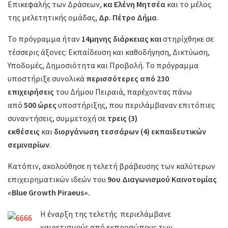
Επικεφαλής των Δράσεων,
κα Ελένη Μητσέα
και το μέλος
της μελετητικής ομάδας,
Δρ. Πέτρο Δήμα
.
Το πρόγραμμα ήταν
14μηνης διάρκειας και
στηρίχθηκε σε
τέσσερις άξονες: Εκπαίδευση και καθοδήγηση, Δικτύωση,
Υποδομές, Δημοσιότητα και Προβολή. Το πρόγραμμα
υποστήριξε συνολικά
περισσότερες από 230
επιχειρήσεις
του Δήμου Πειραιά, παρέχοντας πάνω
από
500 ώρες
υποστήριξης, που περιλάμβαναν επιτόπιες
συναντήσεις, συμμετοχή σε
τρεις (3)
εκθέσεις
και
διοργάνωση τεσσάρων (4) εκπαιδευτικών
σεμιναρίων
.
Κατόπιν, ακολούθησε η τελετή βράβευσης των καλύτερων
επιχειρηματικών ιδεών του
9ου Διαγωνισμού Καινοτομίας
«Blue Growth Piraeus».
Η έναρξη της τελετής περιελάμβανε
χαιρετισμούς από εκπροσώπους των