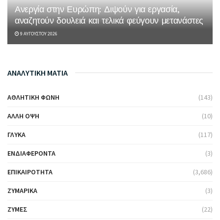
Ανεργία στην Ευρώπη: Διψούν για εργασία,
αναζητούν δουλειά και τελικά φεύγουν μετανάστες
9 ΑΥΓΟΎΣΤΟΥ 2026
ΑΝΑΛΥΤΙΚΗ ΜΑΤΙΑ
ΑΘΛΗΤΙΚΉ ΦΩΝΉ
(143)
ΆΛΛΗ ΌΨΗ
(10)
ΓΛΥΚΆ
(117)
ΕΝΔΙΑΦΈΡΟΝΤΑ
(3)
ΕΠΙΚΑΙΡΌΤΗΤΑ
(3,686)
ΖΥΜΑΡΙΚΆ
(3)
ΖΎΜΕΣ
(22)