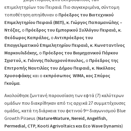
επιμελητηρίων του Πειραιά. Πιο συγκεκριμένα, σύντομη
τοποθέτηση απηύθυναν ο
Πρόεδρος του Βιοτεχνικού
Επιμελητηρίου Πειραιά (ΒΕΠ), κ. Γιώργος Παπαμανώλης –
Ντόζας
, ο
Πρόεδρος του Εμπορικού Συλλόγου Πειραιά, κ.
Θεόδωρος Καπράλος
, ο
Αντιπρόεδρος του
Επαγγελματικού Επιμελητηρίου Πειραιά, κ. Κωνσταντίνος
Μαρκουλιδάκης
, ο
Πρόεδρος του Βιομηχανικού Πάρκου
Σχιστού, κ. Γιάννης Πολυχρονόπουλος,
ο
Πρόεδρος της
Επιτροπής Ναυτιλίας του Δήμου Πειραιά, κ. Νικόλαος
Χρυσοφάκης
και ο
εκπρόσωπος
WIMA, κος Σπύρος
Γκούμα
.
Ακολούθησε ζωντανή παρουσίαση των εφτά (7) καλύτερων
ομάδων που διακρίθηκαν από τις αρχικά 27 συμμετέχουσες
ομάδες, κατά τη διάρκεια του φετινού 9
διαγωνισμού Blue
ου
Growth Piraeus (
Nature4Nature, Nereid, Angelfish,
Permedial, CTP, Kooti Agrivoltaics και Eco Wave Dynamis
)