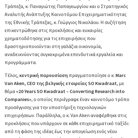
Τράπεζα, κ. Παναγιώτης Παπαγεωργίου και ο Στρατηγικός
Αναλυτής Ανάπτυξης Καινοτόμου Επιχειρηματικότητας
της Εθνικής Τράπεζας, κ. Γεώργιος Νικολάου. Η συζήτηση
επικεντρώθηκε στις προκλήσεις και ευκαιρίες
χρηματοδότησης για τις επιχειρήσεις που
δραστηριοποιούνται στη γαλάζια οικονομία,
αναδεικνύοντας συγκεκριμένα επενδυτικά εργαλεία και
προγράμματα.
Tέλος,
κεντρική παρουσίαση
πραγματοποίησε ο κ.
Marc
Van Aken, CEO της βελγικής εταιρείας SO Kwadraat
, με
θέμα
«20 Years SO Kwadraat – Converting Research into
Companies»
, ο οποίος περιέγραψε έναν καινοτόμο τρόπο
προσέγγισης για την υποστήριξη τεχνολογικών
επιχειρήσεων. Παράλληλα, ο κ. Van Aken αναφέρθηκε στις
προκλήσεις που υπάρχουν σε κάθε επιχειρηματικό ταξίδι:
από τη φάση της ιδέας έως την απογείωση ενός νέου