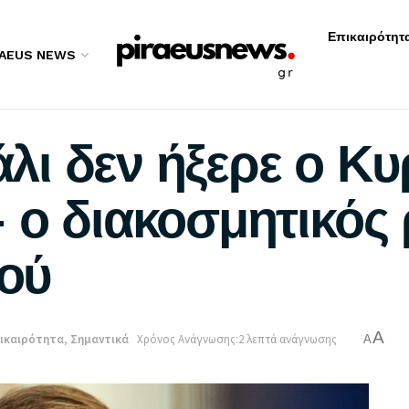
Επικαιρότητ
RAEUS NEWS
ι δεν ήξερε ο Κυ
 ο διακοσμητικός 
ού
A
ικαιρότητα
,
Σημαντικά
Χρόνος Ανάγνωσης:2 λεπτά ανάγνωσης
A