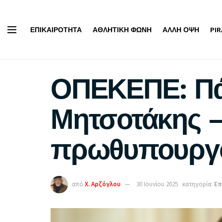
ΕΠΙΚΑΙΡΌΤΗΤΑ
ΑΘΛΗΤΙΚΉ ΦΩΝΉ
ΆΛΛΗ ΌΨΗ
PI
ΟΠΕΚΕΠΕ: Πάλ
Μητσοτάκης –
πρωθυπουργ
από
Χ. Αρζόγλου
30 Ιουνίου 2025
κατηγορία:
Επ