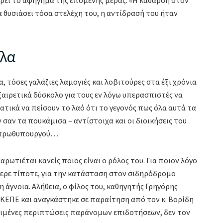
ρει το αφήγημα της επόμενης μέρας: «Η κάθαρση στον
 θυσιάσει τόσα στελέχη του, η αντίδρασή του ήταν
.
αλα
 τόσες γαλάζιες λαμογιές και λοβιτούρες στα έξι χρόνια
αιρετικά δύσκολο για τους εν λόγω υπερασπιστές να
ατικά να πείσουν το λαό ότι το γεγονός πως όλα αυτά τα
σαν τα πουκάμισα – αντίστοιχα και οι διοικήσεις του
υ πρωθυπουργού…
ρωτιέται κανείς ποιος είναι ο ρόλος του. Για ποιον λόγο
ήξερε τίποτε, για την κατάσταση στον σιδηρόδρομο
η άγνοια. Αλήθεια, ο φίλος του, καθηγητής Γρηγόρης
ΚΕΠΕ και αναγκάστηκε σε παραίτηση από τον κ. Βορίδη
κριμένες περιπτώσεις παράνομων επιδοτήσεων, δεν τον