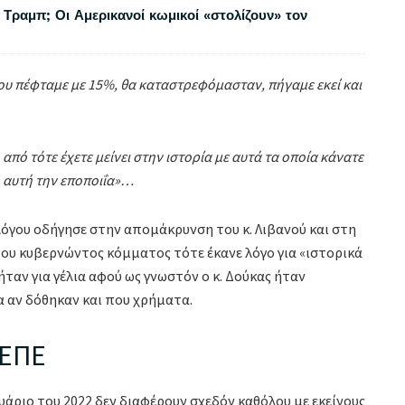
 Τραμπ; Οι Αμερικανοί κωμικοί «στολίζουν» τον
 που πέφταμε με 15%, θα καταστρεφόμασταν, πήγαμε εκεί και
από τότε έχετε μείνει στην ιστορία με αυτά τα οποία κάνατε
ό αυτή την εποποιΐα»…
όγου οδήγησε στην απομάκρυνση του κ. Λιβανού και στη
του κυβερνώντος κόμματος τότε έκανε λόγο για «ιστορικά
ήταν για γέλια αφού ως γνωστόν ο κ. Δούκας ήταν
α αν δόθηκαν και που χρήματα.
ΚΕΠΕ
υάριο του 2022 δεν διαφέρουν σχεδόν καθόλου με εκείνους