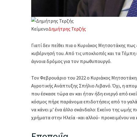
Κείμενο
Δημήτρης Τερζής
Γιατί δεν πείθει πια ο Κυριάκος Μητσοτάκης πως 
κυβέρνησή του. Από τις υποκλοπές και τα Τέμπη
άγνοια δρόμος για τον πρωθυπουργό.
Τον Φεβρουάριο του 2022 ο Κυριάκος Μητσοτάκη
Αγροτικής Ανάπτυξης Σπήλιο Λιβανό. Όχι, η απο
που έσκασε τώρα αν και ήταν ήδη ενεργό από εκεί
κόσμος πήρε παράνομα επιδοτήσεις από το γαλά
να κάνει μ’ ένα άλλο σκάνδαλο: Εκείνο της ωμής 
χρήματα στην Ηλεία -και αλλού- προκειμένου να 
Εποποιΐα