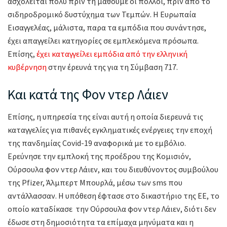
ασχολείται πολύ πριν τη μάθουμε οι πολλοί, πριν από το
σιδηροδρομικό δυστύχημα των Τεμπών. Η Ευρωπαία
Εισαγγελέας, μάλιστα, παρα τα εμπόδια που συνάντησε,
έχει απαγγείλει κατηγορίες σε εμπλεκόμενα πρόσωπα.
Επίσης,
έχει καταγγείλει εμπόδια από την ελληνική
κυβέρνηση
στην έρευνά της για τη Σύμβαση 717.
Και κατά της Φον ντερ Λάιεν
Επίσης, η υπηρεσία της είναι αυτή η οποία διερευνά τις
καταγγελίες για πιθανές εγκληματικές ενέργειες την εποχή
της πανδημίας Covid-19 αναφορικά με το εμβόλιο.
Ερεύνησε την εμπλοκή της προέδρου της Κομισιόν,
Ούρσουλα φον ντερ Λάιεν, και του διευθύνοντος συμβούλου
της Pfizer, Άλμπερτ Μπουρλά, μέσω των sms που
αντάλλασσαν. Η υπόθεση έφτασε στο δικαστήριο της ΕΕ, το
οποίο καταδίκασε την Ούρσουλα φον ντερ Λάιεν, διότι δεν
έδωσε στη δημοσιότητα τα επίμαχα μηνύματα και η