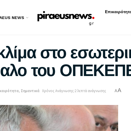
Επικαιρότητ
RAEUS NEWS
κλίμα στο εσωτερι
νδαλο του ΟΠΕΚΕΠ
A
καιρότητα
,
Σημαντικά
Χρόνος Ανάγνωσης:2 λεπτά ανάγνωσης
A