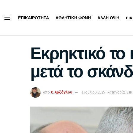
ΕΠΙΚΑΙΡΌΤΗΤΑ
ΑΘΛΗΤΙΚΉ ΦΩΝΉ
ΆΛΛΗ ΌΨΗ
PI
Εκρηκτικό το 
μετά το σκά
από
Χ. Αρζόγλου
1 Ιουλίου 2025
κατηγορία:
Επι