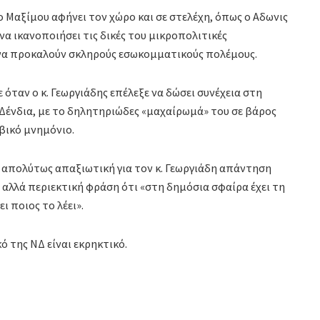
ο Μαξίμου αφήνει τον χώρο και σε στελέχη, όπως ο Αδωνις
να ικανοποιήσει τις δικές του μικροπολιτικές
να προκαλούν σκληρούς εσωκομματικούς πολέμους.
ταν ο κ. Γεωργιάδης επέλεξε να δώσει συνέχεια στη
ο Δένδια, με το δηλητηριώδες «μαχαίρωμά» του σε βάρος
βικό μνημόνιο.
 απολύτως απαξιωτική για τον κ. Γεωργιάδη απάντηση
ή αλλά περιεκτική φράση ότι «στη δημόσια σφαίρα έχει τη
ι ποιος το λέει».
ό της ΝΔ είναι εκρηκτικό.