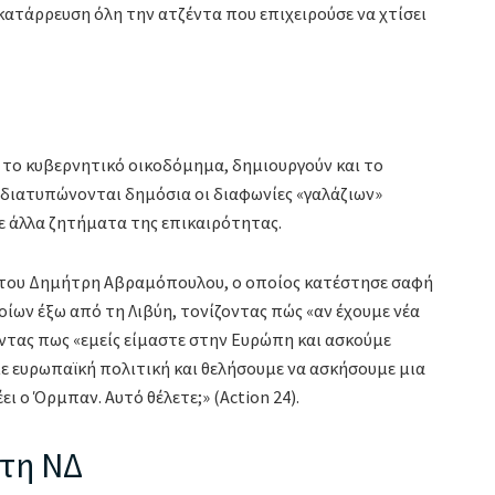
 κατάρρευση όλη την ατζέντα που επιχειρούσε να χτίσει
ί το κυβερνητικό οικοδόμημα, δημιουργούν και το
 διατυπώνονται δημόσια οι διαφωνίες «γαλάζιων»
ε άλλα ζητήματα της επικαιρότητας.
 του Δημήτρη Αβραμόπουλου, ο οποίος κατέστησε σαφή
ίων έξω από τη Λιβύη, τονίζοντας πώς «αν έχουμε νέα
οντας πως «εμείς είμαστε στην Ευρώπη και ασκούμε
με ευρωπαϊκή πολιτική και θελήσουμε να ασκήσουμε μια
ι ο Όρμπαν. Αυτό θέλετε;» (Action 24).
τη ΝΔ