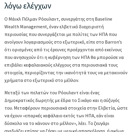
λόγω ελέγχων
Ο Μάικλ Πέλμαν Ρόουλαντ, συνεργάτης στη Baseline
Wealth Management, έναν ελβετικό διαχειριστή
περιουσίας που συνεργάζεται με πολίτες των ΗΠΑ που
ανοίγουν λογαριασμούς στο εξωτερικό, είπε στο Barron’s
ότι ορισμένες από τις έρευνες προέρχονται από εκείνους
που ανησυχούν ότι η κυβέρνηση των ΗΠΑ θα μπορούσε να
επιβάλει κεφαλαιακούς ελέγχους στα περιουσιακά τους
στοιχεία, περιορίζοντας την ικανότητά τους να μετακινούν
χρήματα στο εξωτερικό στο μέλλον.
Μεταξύ των πελατών του Ρόουλαντ είναι ένας
Δημοκρατικός δωρητής με έδρα το Σικάγο και η σύζυγός
του. Μεταφέρουν περιουσιακά στοιχεία στην Ελβετία, ώστε
να έχουν «επαρκές κεφάλαιο εκτός των ΗΠΑ, εάν είναι
δύσκολο να το κάνουν στο μέλλον», λέει. Το ζευγάρι
σχεδιάζει επίσης να ζήσει με μερική απασχόληση, ή ακόμα