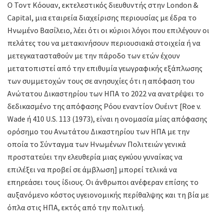
Ο Τοντ Κόουαν, εκτελεστικός διευθυντής στην London &
Capital, μια εταιρεία διαχείρισης περιουσίας με έδρα το
Ηνωμένο Βασίλειο, λέει ότι οι κύριοι λόγοι που επιλέγουν οι
πελάτες του να μετακινήσουν περιουσιακά στοιχεία ή να
μετεγκατασταθούν με την πάροδο των ετών έχουν
μετατοπιστεί από την επιθυμία γεωγραφικής εξάπλωσης
των συμμετοχών τους σε ανησυχίες ότι η απόφαση του
Ανώτατου Δικαστηρίου των ΗΠΑ το 2022 να ανατρέψει το
δεδικασμένο της απόφασης Ρόου εναντίον Ουέιντ [Roe v.
Wade ή 410 U.S. 113 (1973), είναι η ονομασία μίας απόφασης
ορόσημο του Ανωτάτου Δικαστηρίου των ΗΠΑ με την
οποία το Σύνταγμα των Ηνωμένων Πολιτειών γενικά
προστατεύει την ελευθερία μιας εγκύου γυναίκας να
επιλέξει να προβεί σε άμβλωση] μπορεί τελικά να
επηρεάσει τους ίδιους. Οι άνθρωποι ανέφεραν επίσης το
αυξανόμενο κόστος υγειονομικής περίθαλψης και τη βία με
όπλα στις ΗΠΑ, εκτός από την πολιτική.