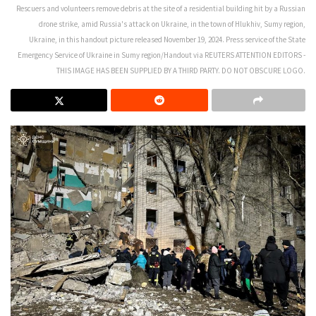
Rescuers and volunteers remove debris at the site of a residential building hit by a Russian
drone strike, amid Russia's attack on Ukraine, in the town of Hlukhiv, Sumy region,
Ukraine, in this handout picture released November 19, 2024. Press service of the State
Emergency Service of Ukraine in Sumy region/Handout via REUTERS ATTENTION EDITORS -
THIS IMAGE HAS BEEN SUPPLIED BY A THIRD PARTY. DO NOT OBSCURE LOGO.