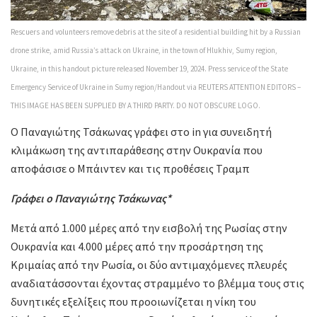
Rescuers and volunteers remove debris at the site of a residential building hit by a Russian
drone strike, amid Russia’s attack on Ukraine, in the town of Hlukhiv, Sumy region,
Ukraine, in this handout picture released November 19, 2024. Press service of the State
Emergency Service of Ukraine in Sumy region/Handout via REUTERS ATTENTION EDITORS –
THIS IMAGE HAS BEEN SUPPLIED BY A THIRD PARTY. DO NOT OBSCURE LOGO.
Ο Παναγιώτης Τσάκωνας γράφει στο in για συνειδητή
κλιμάκωση της αντιπαράθεσης στην Ουκρανία που
αποφάσισε ο Μπάιντεν και τις προθέσεις Τραμπ
Γράφει ο Παναγιώτης Τσάκωνας*
Μετά από 1.000 μέρες από την εισβολή της Ρωσίας στην
Ουκρανία και 4.000 μέρες από την προσάρτηση της
Κριμαίας από την Ρωσία, οι δύο αντιμαχόμενες πλευρές
αναδιατάσσονται έχοντας στραμμένο το βλέμμα τους στις
δυνητικές εξελίξεις που προοιωνίζεται η νίκη του