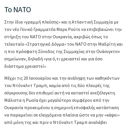
Το ΝΑΤΟ
Στην ίδια «γραμμή πλεύσης» και η Ατλαντική Συμμαχία με
τον νέο Γενικό Γραμματέα Μαρκ Ρούτε να επιβεβαιώνει την
στήριξη του ΝΑΤΟ στην Ουκρανία, ακριβώς όπως το
τελευταίο «Στρατηγικό Δόγμα» του ΝΑΤΟ στην Μαδρίτη και
η πιο πρόσφατη Σύνοδος της Συμμαχίας στην Ουάσιγκτον
σημείωναν, δηλαδή «για ό,τι χρειαστεί και για όσο
διάστημα χρειαστεί».
Μέχρι τις 20 Ιανουαρίου και την ανάληψη των καθηκόντων
του Ντόναλντ Τραμπ, καμία από τις δύο πλευρές της
σύγκρουσης δεν επιθυμεί αυτή να καταστεί ανεξέλεγκτη.
Μάλιστα η Ρωσία έχει μεγαλύτερο συμφέρον από την
Ουκρανία προκειμένου η σημερινή επισφαλής κατάσταση
να παραμείνει σε ελεγχόμενα πλαίσια ώστε να μην «κάψει»
από μόνη της και πριν ο Ντόναλντ Τραμπ αναλάβει