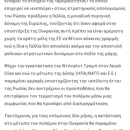
ενισχύει το στοιχείο της «αβεβαιότητας» το οποίο
επιχειρεί να «ενσπείρει» στους στρατηγικούς υπολογισμούς
του Ρώσου προέδρου η Γαλλία, η μοναδική πυρηνική
δύναμη της Ευρώπης, τονίζοντας ότι όσον αφορά στην
υποστήριξη της Ουκρανίας αυτή πρέπει να είναι αμέριστη
χωρίς τα κράτη-μέλη της ΕΕ να θέτουν κόκκινες γραμμές
ενώ η ίδια η Γαλλία δεν αποκλείει ακόμα και την αποστολή
γαλλικών στρατιωτικών δυνάμεων στο πεδίο της μάχης.
Μέχρι την εγκατάσταση του Ντόναλντ Τραμπ στον Λευκό
Οίκο και ενώ το μέτωπο της Δύσης (ΗΠΑ/ΝΑΤΟ και Ε.Ε.)
παραμένει αρραγές υποστηρίζοντας την «απόλυτη ήττα»
της Ρωσίας δεν συντρέχουν οι προϋποθέσεις που θα
επιτρέψουν τον τερματισμό του πολέμου μέσω μιας
συμφωνίας που θα προκύψει από διαπραγμάτευση.
Ταυτόχρονα, για τους επόμενους δύο μήνες, η κατάσταση
στο μέτωπο του πολέμου στην Ουκρανία θα παραμένει