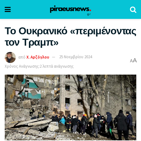
Το Ουκρανικό «περιμένοντας
τον Τραμπ»
από
Χ. Αρζόγλου
25 Νοεμβρίου 2024
A
A
Χρόνος Ανάγνωσης:2 λεπτά ανάγνωσης