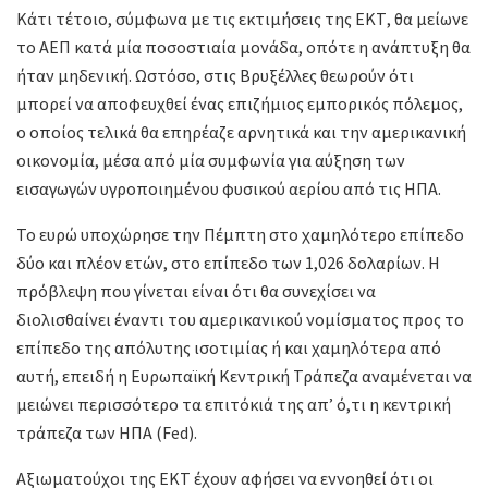
Κάτι τέτοιο, σύμφωνα με τις εκτιμήσεις της ΕΚΤ, θα μείωνε
το ΑΕΠ κατά μία ποσοστιαία μονάδα, οπότε η ανάπτυξη θα
ήταν μηδενική. Ωστόσο, στις Βρυξέλλες θεωρούν ότι
μπορεί να αποφευχθεί ένας επιζήμιος εμπορικός πόλεμος,
ο οποίος τελικά θα επηρέαζε αρνητικά και την αμερικανική
οικονομία, μέσα από μία συμφωνία για αύξηση των
εισαγωγών υγροποιημένου φυσικού αερίου από τις ΗΠΑ.
Το ευρώ υποχώρησε την Πέμπτη στο χαμηλότερο επίπεδο
δύο και πλέον ετών, στο επίπεδο των 1,026 δολαρίων. Η
πρόβλεψη που γίνεται είναι ότι θα συνεχίσει να
διολισθαίνει έναντι του αμερικανικού νομίσματος προς το
επίπεδο της απόλυτης ισοτιμίας ή και χαμηλότερα από
αυτή, επειδή η Ευρωπαϊκή Κεντρική Τράπεζα αναμένεται να
μειώνει περισσότερο τα επιτόκιά της απ’ ό,τι η κεντρική
τράπεζα των ΗΠΑ (Fed).
Αξιωματούχοι της ΕΚΤ έχουν αφήσει να εννοηθεί ότι οι