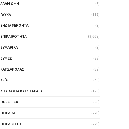
ΆΛΛΗ ΌΨΗ
(9)
ΓΛΥΚΆ
(117)
ΕΝΔΙΑΦΈΡΟΝΤΑ
(3)
ΕΠΙΚΑΙΡΌΤΗΤΑ
(3,668)
ΖΥΜΑΡΙΚΆ
(3)
ΖΎΜΕΣ
(22)
ΚΑΤΣΑΡΌΛΑΣ
(37)
ΚΈΙΚ
(45)
ΛΊΓΑ ΛΌΓΙΑ ΚΑΙ ΣΤΑΡΆΤΑ
(175)
ΟΡΕΚΤΙΚΆ
(30)
ΠΕΙΡΑΙΆΣ
(278)
ΠΕΙΡΑΙΏΤΗΣ
(229)