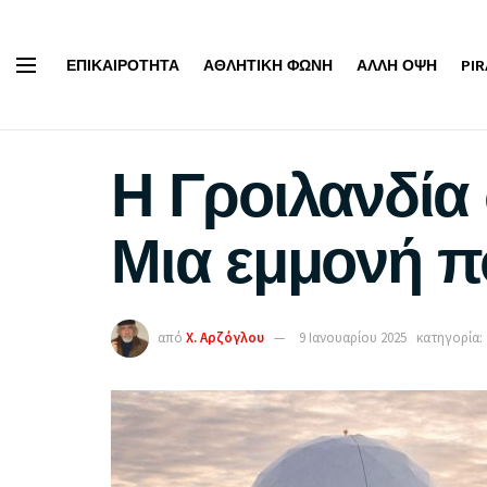
ΕΠΙΚΑΙΡΌΤΗΤΑ
ΑΘΛΗΤΙΚΉ ΦΩΝΉ
ΆΛΛΗ ΌΨΗ
PI
Η Γροιλανδία
Μια εμμονή π
από
Χ. Αρζόγλου
9 Ιανουαρίου 2025
κατηγορία: