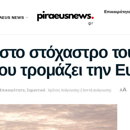
Επικαιρότητ
RAEUS NEWS
 στο στόχαστρο τ
ου τρομάζει την 
A
Επικαιρότητα
,
Σημαντικά
Χρόνος Ανάγνωσης:2 λεπτά ανάγνωσης
A