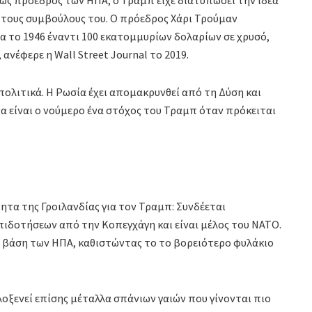
 ως πρόεδρος των ΗΠΑ, ο Τραμπ είχε διατυπώσει την ιδέα
ό τους συμβούλους του. Ο πρόεδρος Χάρι Τρούμαν
ία το 1946 έναντι 100 εκατομμυρίων δολαρίων σε χρυσό,
ανέφερε η Wall Street Journal το 2019.
πολιτικά. Η Ρωσία έχει απομακρυνθεί από τη Δύση και
να είναι ο νούμερο ένα στόχος του Τραμπ όταν πρόκειται
τα της Γροιλανδίας για τον Τραμπ: Συνδέεται
πιδοτήσεων από την Κοπεγχάγη και είναι μέλος του ΝΑΤΟ.
κή βάση των ΗΠΑ, καθιστώντας το το βορειότερο φυλάκιο
ιλοξενεί επίσης μέταλλα σπάνιων γαιών που γίνονται πιο