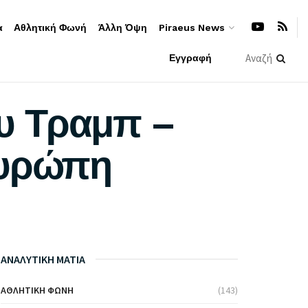
α
Αθλητική Φωνή
Άλλη Όψη
Piraeus News
Εγγραφή
ου Τραμπ –
Ευρώπη
ΑΝΑΛΥΤΙΚΗ ΜΑΤΙΑ
ΑΘΛΗΤΙΚΉ ΦΩΝΉ
(143)