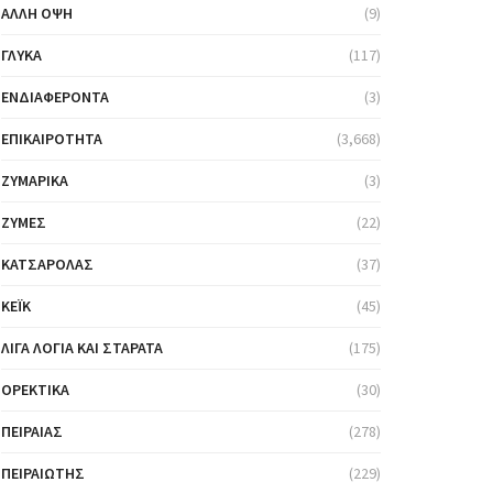
ΆΛΛΗ ΌΨΗ
(9)
ΓΛΥΚΆ
(117)
ΕΝΔΙΑΦΈΡΟΝΤΑ
(3)
ΕΠΙΚΑΙΡΌΤΗΤΑ
(3,668)
ΖΥΜΑΡΙΚΆ
(3)
ΖΎΜΕΣ
(22)
ΚΑΤΣΑΡΌΛΑΣ
(37)
ΚΈΙΚ
(45)
ΛΊΓΑ ΛΌΓΙΑ ΚΑΙ ΣΤΑΡΆΤΑ
(175)
ΟΡΕΚΤΙΚΆ
(30)
ΠΕΙΡΑΙΆΣ
(278)
ΠΕΙΡΑΙΏΤΗΣ
(229)