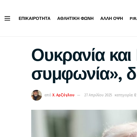
ΕΠΙΚΑΙΡΌΤΗΤΑ
ΑΘΛΗΤΙΚΉ ΦΩΝΉ
ΆΛΛΗ ΌΨΗ
PI
Ουκρανία και 
συμφωνία», δ
από
Χ. Αρζόγλου
27 Απριλίου 2025
κατηγορία:
Ε