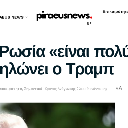
Επικαιρότητ
RAEUS NEWS
Ρωσία «είναι πολύ
ηλώνει ο Τραμπ
A
πικαιρότητα
,
Σημαντικά
Χρόνος Ανάγνωσης:2 λεπτά ανάγνωσης
A