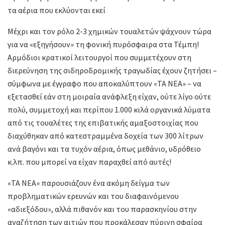
τα αέρια που εκλύονται εκεί
Μέχρι και τον ρόλο 2-3 χημικών τουαλετών ψάχνουν τώρα
για να «εξηγήσουν» τη φονική πυρόσφαιρα στα Τέμπη!
Αρμόδιοι κρατικοί λειτουργοί που συμμετέχουν στη
διερεύνηση της σιδηροδρομικής τραγωδίας έχουν ζητήσει –
σύμφωνα με έγγραφο που αποκαλύπτουν «ΤΑ ΝΕΑ» – να
εξετασθεί εάν στη μοιραία ανάφλεξη είχαν, ούτε λίγο ούτε
πολύ, συμμετοχή και περίπου 1.000 κιλά οργανικά λύματα
από τις τουαλέτες της επιβατικής αμαξοστοιχίας που
διαχύθηκαν από κατεστραμμένα δοχεία των 300 λίτρων
ανά βαγόνι και τα τυχόν αέρια, όπως μεθάνιο, υδρόθειο
κ.λπ. που μπορεί να είχαν παραχθεί από αυτές!
«ΤΑ ΝΕΑ» παρουσιάζουν ένα ακόμη δείγμα των
προβληματικών ερευνών και του διαφαινόμενου
«αδιεξόδου», αλλά πιθανόν και του παρασκηνίου στην
αναζήτηση των αιτιών που προκάλεσαν πύρινη σφαίρα