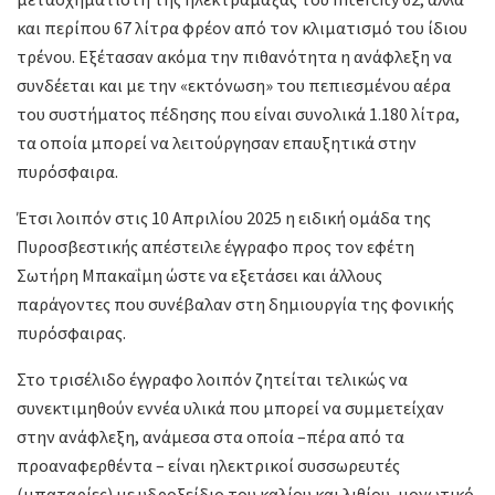
και περίπου 67 λίτρα φρέον από τον κλιματισμό του ίδιου
τρένου. Εξέτασαν ακόμα την πιθανότητα η ανάφλεξη να
συνδέεται και με την «εκτόνωση» του πεπιεσμένου αέρα
του συστήματος πέδησης που είναι συνολικά 1.180 λίτρα,
τα οποία μπορεί να λειτούργησαν επαυξητικά στην
πυρόσφαιρα.
Έτσι λοιπόν στις 10 Απριλίου 2025 η ειδική ομάδα της
Πυροσβεστικής απέστειλε έγγραφο προς τον εφέτη
Σωτήρη Μπακαΐμη ώστε να εξετάσει και άλλους
παράγοντες που συνέβαλαν στη δημιουργία της φονικής
πυρόσφαιρας.
Στο τρισέλιδο έγγραφο λοιπόν ζητείται τελικώς να
συνεκτιμηθούν εννέα υλικά που μπορεί να συμμετείχαν
στην ανάφλεξη, ανάμεσα στα οποία –πέρα από τα
προαναφερθέντα – είναι ηλεκτρικοί συσσωρευτές
(μπαταρίες) με υδροξείδιο του καλίου και λιθίου, μονωτικό