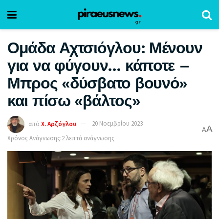
Ομάδα Αχτσιόγλου: Μένουν
για να φύγουν… κάποτε –
Μπρος «δύσβατο βουνό»
και πίσω «βάλτος»
από
Χ. Αρζόγλου
20 Νοεμβρίου 2023
A
A
Χρόνος Ανάγνωσης:2 λεπτά ανάγνωσης