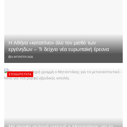
Η Αθήνα «καταπίνει» όλο τον μισθό των
εργένηδων – Τι δείχνει νέα ευρωπαϊκή έρευνα
6 ΑΥΓΟΎΣΤΟΥ 2026
ΕΠΙΚΑΙΡΌΤΗΤΑ
Με ακραία σκληρή γραμμή ο Μητσοτάκης για το