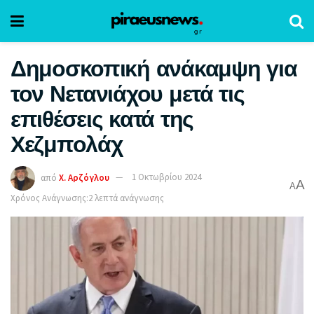
Δημοσκοπική ανάκαμψη για
τον Νετανιάχου μετά τις
επιθέσεις κατά της
Χεζμπολάχ
από
Χ. Αρζόγλου
1 Οκτωβρίου 2024
A
A
Χρόνος Ανάγνωσης:2 λεπτά ανάγνωσης