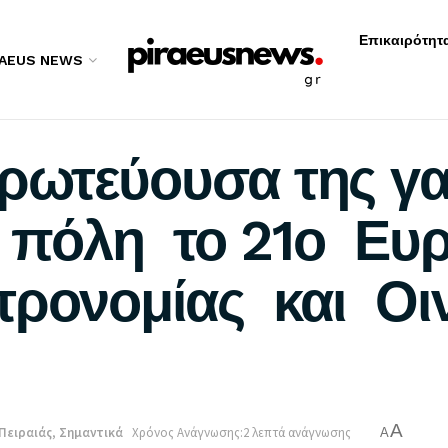
Επικαιρότητ
RAEUS NEWS
ρωτεύουσα της γα
ν πόλη το 21ο Ευ
τρονομίας και Οι
A
Πειραιάς
,
Σημαντικά
Χρόνος Ανάγνωσης:2 λεπτά ανάγνωσης
A