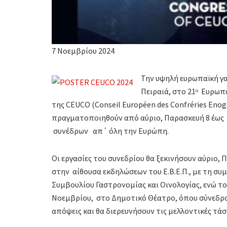
7 Νοεμβρίου 2024
Την υψηλή ευρωπαϊκή γα
Πειραιά, στο 21
Ευρωπαϊ
ο
της CEUCO (Conseil Européen des Confréries Enog
πραγματοποιηθούν από αύριο, Παρασκευή 8 έως 
συνέδρων απ΄ όλη την Ευρώπη.
Οι εργασίες του συνεδρίου θα ξεκινήσουν αύριο, 
στην αίθουσα εκδηλώσεων του Ε.Β.Ε.Π., με τη 
Συμβουλίου Γαστρονομίας και Οινολογίας, ενώ τ
Νοεμβρίου, στο Δημοτικό Θέατρο, όπου σύνεδροι
απόψεις και θα διερευνήσουν τις μελλοντικές τάσ