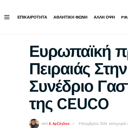
ΕΠΙΚΑΙΡΌΤΗΤΑ
ΑΘΛΗΤΙΚΉ ΦΩΝΉ
ΆΛΛΗ ΌΨΗ
PI
Ευρωπαϊκή π
Πειραιάς Στη
Συνέδριο Γασ
της CEUCO
από
Χ. Αρζόγλου
9 Νοεμβρίου 2024
κατηγορία: