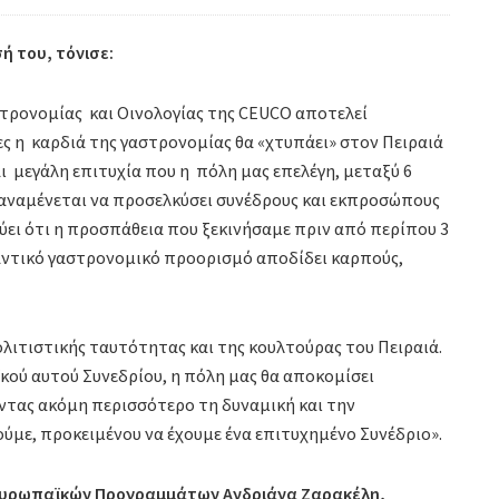
ή του, τόνισε:
τρονομίας και Οινολογίας της CEUCO αποτελεί
ρες η καρδιά της γαστρονομίας θα «χτυπάει» στον Πειραιά
ι μεγάλη επιτυχία που η πόλη μας επελέγη, μεταξύ 6
ο αναμένεται να προσελκύσει συνέδρους και εκπροσώπους
ύει ότι η προσπάθεια που ξεκινήσαμε πριν από περίπου 3
μαντικό γαστρονομικό προορισμό αποδίδει καρπούς,
λιτιστικής ταυτότητας και της κουλτούρας του Πειραιά.
κού αυτού Συνεδρίου, η πόλη μας θα αποκομίσει
ντας ακόμη περισσότερο τη δυναμική και την
ύμε, προκειμένου να έχουμε ένα επιτυχημένο Συνέδριο».
 Ευρωπαϊκών Προγραμμάτων Ανδριάνα Ζαρακέλη,