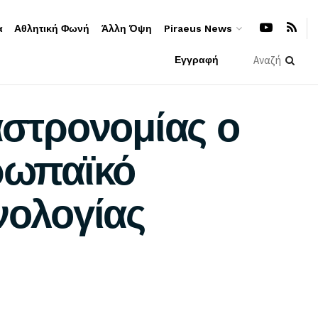
α
Αθλητική Φωνή
Άλλη Όψη
Piraeus News
Εγγραφή
στρονομίας ο
ρωπαϊκό
νολογίας