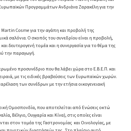
 Ευρωπαϊκών Προγραμμάτων Ανδριάνα Ζαρακέλη για την
Martin Cosme για την αγάπη και προβολή της
ικά σαλόνια. Ο σκοπός του συνεδρίου είναι η προβολή,
αι δευτερογενή τομέα και η συνεργασία για το θέμα της
λύ την παραγωγή.
ερωμένο προσυνέδριο που θα λάβει χώρα στο Ε.Β.Ε.Π. και
ειραιά, με τις ειδικές βραβεύσεις των Ευρωπαϊκών χωρών.
παρέλαση των συνέδρων με την ετήσια οικογενειακή
οπική Ομοσπονδία, που αποτελείται από Ενώσεις οκτώ
ία, Βέλγιο, Ουγγαρία και Κίνα), στις οποίες είναι
νται στον τομέα της Γαστρονομίας και Οινολογίας, με
και ποιοτικών διαστάσεών της. Στο πλαίσιο αυτό