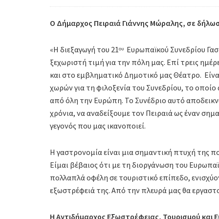
Ο
Δήμαρχος Πειραιά Γιάννης Μώραλης, σε δήλωσ
«Η διεξαγωγή του 21
Ευρωπαϊκού Συνεδρίου Γασ
ου
ξεχωριστή τιμή για την πόλη μας. Επί τρεις ημέ
και στο εμβληματικό Δημοτικό μας Θέατρο. Είνα
χωρών για τη φιλοξενία του Συνεδρίου, το οποί
από όλη την Ευρώπη. Το Συνέδριο αυτό αποδεικν
χρόνια, να αναδείξουμε τον Πειραιά ως έναν ση
γεγονός που μας ικανοποιεί.
Η γαστρονομία είναι μια σημαντική πτυχή της πο
Είμαι βέβαιος ότι με τη διοργάνωση του Ευρωπαϊ
πολλαπλά οφέλη σε τουριστικό επίπεδο, ενισχύο
εξωστρέφειά της. Από την πλευρά μας θα εργαστο
Η Αντιδήμαρχος Εξωστρέφειας, Τουρισμού και