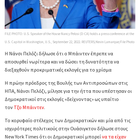
FILE PHOTO: U.S. Speaker of the House Nancy Pelosi (D-CA) holds a press conference at the
U.S. Capitol in Washington, U.S., September 22, 2022. REUTERS/Kevin Lamarque/File Photo
Η Νάνσι Πελόζι δήλωσε ότι ο Μπάιντεν έπρεπε να
αποσυρθεί νωρίτερα και να δώσει τη δυνατότητα να
διεξαχθούν προκριματικές εκλογές για το χρίσμα
Η πρώην πρόεδρος της Βουλής των Αντιπροσώπων στις
ΗΠΑ, Νάνσι Πελόζι, μίλησε για την ήττα που υπέστησαν οι
Δημοκρατικοί στις εκλογές «δείχνοντας» ως υπαίτιο
τον
Τζο Μπάιντεν
.
Το κορυφαίο στέλεχος των Δημοκρατικών και μία από τις
ισχυρότερες πολιτικούς στην Ουάσιγκτον δήλωσε στους
New York Times ότι οι Δημοκρατικοί μπορεί
να τα είχαν