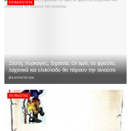
ΕΠΙΚΑΙΡΌΤΗΤΑ
Ζέστη, πυρκαγιές, ξηρασία: Οι τιμές σε φρούτα,
λαχανικά και ελαιόλαδο θα πάρουν την ανιούσα
8 ΑΥΓΟΎΣΤΟΥ 2026
ΠΕΙΡΑΙΏΤΗΣ