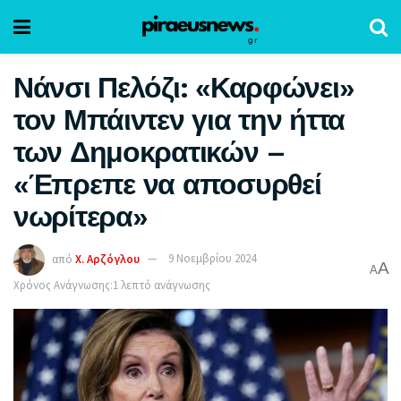
Νάνσι Πελόζι: «Καρφώνει»
τον Μπάιντεν για την ήττα
των Δημοκρατικών –
«Έπρεπε να αποσυρθεί
νωρίτερα»
από
Χ. Αρζόγλου
9 Νοεμβρίου 2024
A
A
Χρόνος Ανάγνωσης:1 λεπτό ανάγνωσης