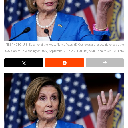
FILE PHOTO: U.S. Speaker of the House Nancy Pelosi (D-CA) holds a press conference at the
U.S. Capitol in Washington, U.S., September 22, 2022. REUTERS/Kevin Lamarque/File Photo